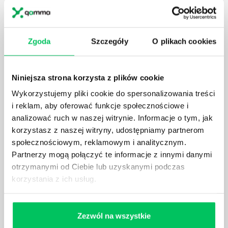
W związku z ogromnym rozwojem dzisiejszego
społeczeństwa wprowadzane jest coraz więcej reguł,
które mają za zadanie poprawić poszczególne
dziedziny gospodarki. Dzięki nim wszystkie firmy
Zgoda
Szczegóły
O plikach cookies
będą zobowiązane przestrzegać zasad, których
wprowadzenie dąży do ujednolicenia jakości
produktów, które trafiają do klientów.
Niniejsza strona korzysta z plików cookie
Wykorzystujemy pliki cookie do spersonalizowania treści
i reklam, aby oferować funkcje społecznościowe i
analizować ruch w naszej witrynie. Informacje o tym, jak
korzystasz z naszej witryny, udostępniamy partnerom
CZYM ZAJMUJE SIĘ AUDYTOR WEWNĘTRZNY
społecznościowym, reklamowym i analitycznym.
LABORATORIUM?
Partnerzy mogą połączyć te informacje z innymi danymi
W każdym miejscu pracy osoby zatrudnione na
otrzymanymi od Ciebie lub uzyskanymi podczas
poszczególne stanowiska muszą wykonywać
korzystania z ich usług.
zgodnie z zaleceniami powierzone sobie zadania.
Ich obowiązkiem jest przestrzeganie panujących w
danej firmie zasad nie tylko pod względem jakości
Zezwól na wszystkie
wykonywanej pracy, ale również bezpieczeństwa.