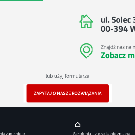
ul. Solec
00-394 
Znajdź nas na 
Zobacz m
lub użyj formularza
ZAPYTAJ O NASZE ROZWIĄZANIA
nia zamknięte
Szkolenia – zarządzanie zmianą