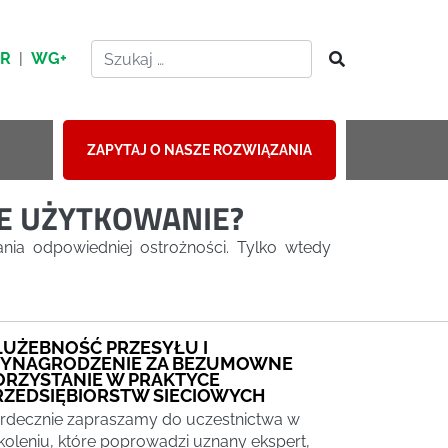
HR
|
WG+
ZAPYTAJ O NASZE ROZWIĄZANIA
NE UŻYTKOWANIE?
nia odpowiedniej ostrożności. Tylko wtedy
ŁUŻEBNOŚĆ PRZESYŁU I
YNAGRODZENIE ZA BEZUMOWNE
ORZYSTANIE W PRAKTYCE
RZEDSIĘBIORSTW SIECIOWYCH
rdecznie zapraszamy do uczestnictwa w
koleniu, które poprowadzi uznany ekspert,