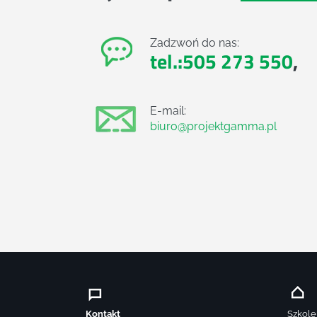
Zadzwoń do nas:
tel.:505 273 550
,
E-mail:
biuro@projektgamma.pl
Kontakt
Szkole