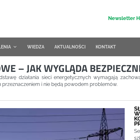
Newsletter 
LENIA
WIEDZA
AKTUALNOŚCI
KONTAKT
WE – JAK WYGLĄDA BEZPIECZ
dstawę działania sieci energetycznych wymagają zachowa
h przeznaczeniem i nie będą powodem problemów.
S
W
K
P
Se
sz