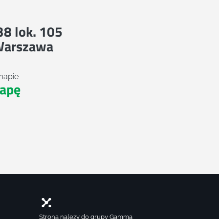
 38 lok. 105
Warszawa
mapie
apę
Strona należy do grupy Gamma