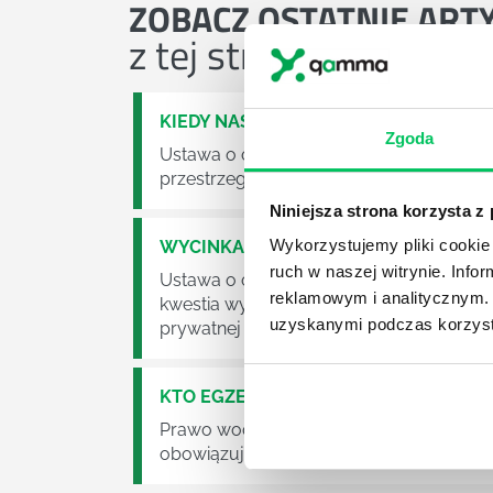
ZOBACZ
OSTATNIE ART
z tej strefy wiedzy
KIEDY NASTĄPI ZMIANA USTAWY O O
Zgoda
Ustawa o odpadach jest dość istotną ust
przestrzeganie będzie już normalnie egz
Niniejsza strona korzysta z
Wykorzystujemy pliki cookie 
WYCINKA DRZEW A USTAWA O OCHRO
ruch w naszej witrynie. Inf
Ustawa o ochronie środowiska obowiązuje
reklamowym i analitycznym. 
kwestia wycinki drzew. Czy taka wycinka
uzyskanymi podczas korzysta
prywatnej posesji można wyciąć cokolw
KTO EGZEKWUJE PRAWO WODNE?
Prawo wodne to dość skomplikowane pr
obowiązuje? Jak wygląda egzekwowanie