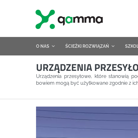
Skip
to
content
O NAS
ŚCIEŻKI ROZWIĄZAŃ
SZKO
URZĄDZENIA PRZESYŁO
Urządzenia przesyłowe, które stanowią po
bowiem mogą być użytkowane zgodnie z ic