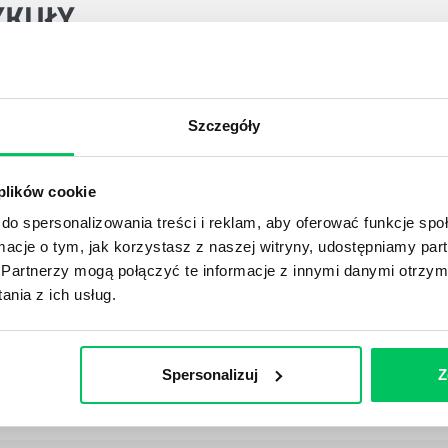
YKUŁY
DPADACH?
Szczegóły
awą dla każdej firmy. Kiedy dokładnie nowe przepisy wejdą w
ekwowane? Z czym trzeba się tutaj na pewno liczyć?
 plików cookie
do spersonalizowania treści i reklam, aby oferować funkcje sp
NIE ŚRODOWISKA - CO WARTO WIEDZIEĆ?
ormacje o tym, jak korzystasz z naszej witryny, udostępniamy p
 każdego z nas – bez wyjątku. Warto podkreślić, że określon
Partnerzy mogą połączyć te informacje z innymi danymi otrzym
 drzew musi być gdziekolwiek zgłaszana? Jak to w zasadzie 
nia z ich usług.
iek?
Spersonalizuj
Z
awo w ustawodawstwie polskim. Na czym dokładniej ono po
 prawa wodnego? Na te pytania odpowiemy pokrótce poniże