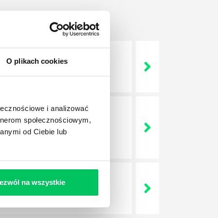
O plikach cookies
 życie? Od kiedy ich
ołecznościowe i analizować
artnerom społecznościowym,
a jest w niej także dokładnie
anymi od Ciebie lub
dokładniej wygląda? Czy z
ezwól na wszystkie
lega? Kogo w zasadzie
j.