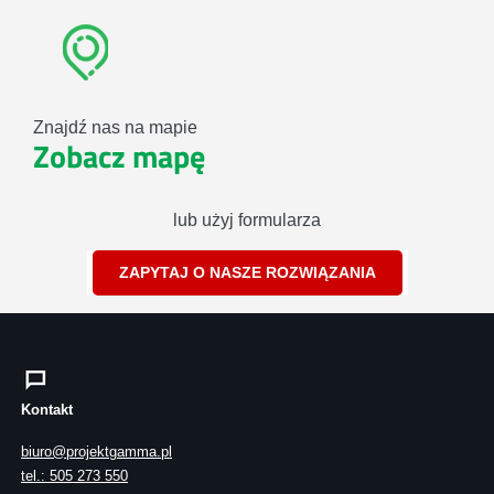
Znajdź nas na mapie
Zobacz mapę
lub użyj formularza
ZAPYTAJ O NASZE ROZWIĄZANIA
Kontakt
biuro@projektgamma.pl
tel.: 505 273 550