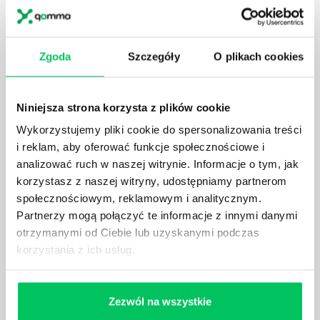
społeczeństwa wprowadzane jest coraz więcej reguł,
które mają za zadanie poprawić poszczególne
dziedziny gospodarki. Dzięki nim wszystkie firmy
Zgoda
Szczegóły
O plikach cookies
będą zobowiązane przestrzegać zasad, których
wprowadzenie dąży do ujednolicenia jakości
produktów, które trafiają do klientów.
Niniejsza strona korzysta z plików cookie
Wykorzystujemy pliki cookie do spersonalizowania treści
i reklam, aby oferować funkcje społecznościowe i
analizować ruch w naszej witrynie. Informacje o tym, jak
korzystasz z naszej witryny, udostępniamy partnerom
CZYM ZAJMUJE SIĘ AUDYTOR WEWNĘTRZNY
społecznościowym, reklamowym i analitycznym.
LABORATORIUM?
Partnerzy mogą połączyć te informacje z innymi danymi
W każdym miejscu pracy osoby zatrudnione na
otrzymanymi od Ciebie lub uzyskanymi podczas
poszczególne stanowiska muszą wykonywać
korzystania z ich usług.
zgodnie z zaleceniami powierzone sobie zadania.
Ich obowiązkiem jest przestrzeganie panujących w
danej firmie zasad nie tylko pod względem jakości
Zezwól na wszystkie
wykonywanej pracy, ale również bezpieczeństwa.