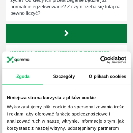
życie? Od kiedy ich przestrzeganie będzie już
normalnie egzekwowane? Z czym trzeba się tutaj na
pewno liczyć?
WYCINKA DRZEW A USTAWA O OCHRONIE
ŚRODOWISKA - CO WARTO WIEDZIEĆ?
Ustawa o ochronie środowiska obowiązuje każdego
z nas – bez wyjątku. Warto podkreślić, że określona
Zgoda
Szczegóły
O plikach cookies
jest w niej także dokładnie kwestia wycinki drzew.
Czy taka wycinka drzew musi być gdziekolwiek
zgłaszana? Jak to w zasadzie dokładniej wygląda?
Niniejsza strona korzysta z plików cookie
Czy z prywatnej posesji można wyciąć cokolwiek?
Wykorzystujemy pliki cookie do spersonalizowania treści
i reklam, aby oferować funkcje społecznościowe i
analizować ruch w naszej witrynie. Informacje o tym, jak
korzystasz z naszej witryny, udostępniamy partnerom