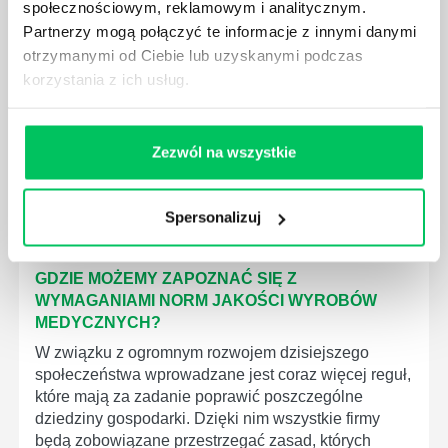
społecznościowym, reklamowym i analitycznym.
KTO EGZEKWUJE PRAWO WODNE?
Partnerzy mogą połączyć te informacje z innymi danymi
otrzymanymi od Ciebie lub uzyskanymi podczas
Prawo wodne to dość skomplikowane prawo w
ustawodawstwie polskim. Na czym dokładniej ono
korzystania z ich usług.
polega? Kogo w zasadzie obowiązuje? Jak wygląda
egzekwowanie prawa wodnego? Na te pytania
odpowiemy pokrótce poniżej.
Zezwól na wszystkie
Spersonalizuj
GDZIE MOŻEMY ZAPOZNAĆ SIĘ Z
WYMAGANIAMI NORM JAKOŚCI WYROBÓW
MEDYCZNYCH?
W związku z ogromnym rozwojem dzisiejszego
społeczeństwa wprowadzane jest coraz więcej reguł,
które mają za zadanie poprawić poszczególne
dziedziny gospodarki. Dzięki nim wszystkie firmy
będą zobowiązane przestrzegać zasad, których