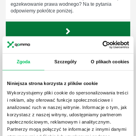
egzekwowanie prawa wodnego? Na te pytania
odpowiemy pokrótce poniżej.
GDZIE MOŻEMY ZAPOZNAĆ SIĘ Z
WYMAGANIAMI NORM JAKOŚCI WYROBÓW
Zgoda
Szczegóły
O plikach cookies
MEDYCZNYCH?
W związku z ogromnym rozwojem dzisiejszego
społeczeństwa wprowadzane jest coraz więcej reguł,
Niniejsza strona korzysta z plików cookie
które mają za zadanie poprawić poszczególne
Wykorzystujemy pliki cookie do spersonalizowania treści
dziedziny gospodarki. Dzięki nim wszystkie firmy
i reklam, aby oferować funkcje społecznościowe i
będą zobowiązane przestrzegać zasad, których
analizować ruch w naszej witrynie. Informacje o tym, jak
wprowadzenie dąży do ujednolicenia jakości
produktów, które trafiają do klientów.
korzystasz z naszej witryny, udostępniamy partnerom
społecznościowym, reklamowym i analitycznym.
Partnerzy mogą połączyć te informacje z innymi danymi