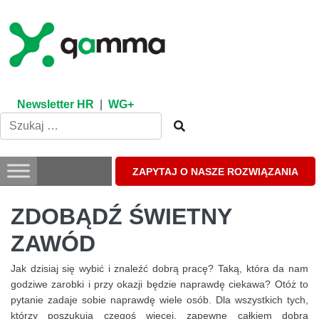
Skip
to
content
Newsletter HR
|
WG+
ZAPYTAJ O NASZE ROZWIĄZANIA
ZDOBĄDŹ ŚWIETNY
ZAWÓD
Jak dzisiaj się wybić i znaleźć dobrą pracę? Taką, która da nam
godziwe zarobki i przy okazji będzie naprawdę ciekawa? Otóż to
pytanie zadaje sobie naprawdę wiele osób. Dla wszystkich tych,
którzy poszukują czegoś więcej, zapewne całkiem dobrą