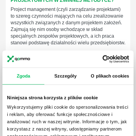
PROJEKTOWYCH W ZWINNEJ METODYCE?
Project management (czyli zarządzanie projektami)
to szereg czynności mających na celu zrealizowanie
wszystkich związanych z danym projektem założeń.
Zajmują się nim osoby wchodzące w skład
specjalnych zespołów projektowych, a ich praca
stanowi podstawę działalności wielu przedsiębiorstw.
Zgoda
Szczegóły
O plikach cookies
JAKIE ZADANIA MUSZĄ ZREALIZOWAĆ
PRACOWNICY ZESPOŁU PROJEKTOWEGO?
Niniejsza strona korzysta z plików cookie
AGILE to coraz popularniejsze w każdej większej (i
mniejszej) firmie pojęcie związane z realizacją
Wykorzystujemy pliki cookie do spersonalizowania treści
projektów biznesowych. Z pewnością każda osoba
i reklam, aby oferować funkcje społecznościowe i
zatrudniona w takim miejscu choć raz się z nim
analizować ruch w naszej witrynie. Informacje o tym, jak
spotkała.
korzystasz z naszej witryny, udostępniamy partnerom