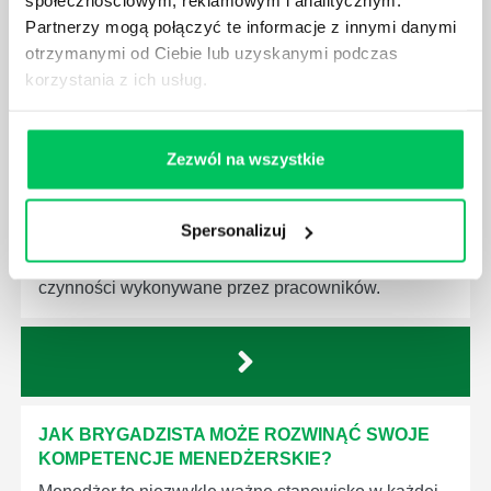
społecznościowym, reklamowym i analitycznym.
Partnerzy mogą połączyć te informacje z innymi danymi
otrzymanymi od Ciebie lub uzyskanymi podczas
korzystania z ich usług.
JAKIE UMIEJĘTNOŚCI MENEDŻERSKIE
POWINIEN MIEĆ BRYGADZISTA?
Zezwól na wszystkie
Nawet zespół złożony z doskonale wykształconych i
kompetentnych pracowników nie będzie w stanie
sprawnie realizować swoich zadań, jeśli zabraknie w
Spersonalizuj
nim odpowiedniego kierownictwa. Zawsze
niezbędna jest osoba nadzorująca wszystkie
czynności wykonywane przez pracowników.
JAK BRYGADZISTA MOŻE ROZWINĄĆ SWOJE
KOMPETENCJE MENEDŻERSKIE?