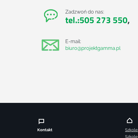
Zadzwoń do nas:
tel.:505 273 550
,
E-mail:
biuro@projektgamma.pl
Kontakt
Szkole
Szkole