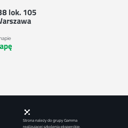
 38 lok. 105
Warszawa
mapie
apę
Strona należy do grupy Gamma
realizującej szkolenia eksperckie,