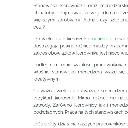
Stanowiska kierownicze oraz menedżersk
chciałoby je zajmować, ze względu na to, że 
większymi zarobkami. Jednak czy szkolen
celu?
Dla wielu osób kierownik i
menedżer
oznacza
dostrzegają pewne różnice między pracami n
zakres obowiązków kierownika jest nieco wę
Podlega im mniejsza ilość pracowników n
właśnie stanowisko menedżera wiąże się z
kreatywnym.
Co ważne, wiele osób uważa, że menedżer po
przykład kierownik. Mimo różnic, nie na
zawody. Zarówno kierownicy jak i mened
podwładnych. Praca na tych stanowiskach c
Jeśli efekty działania naszych pracowników 