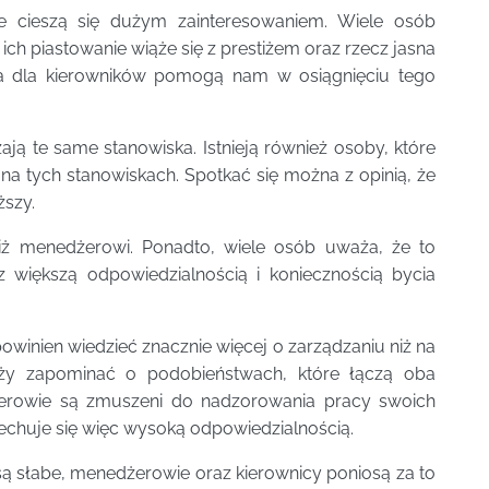
ie cieszą się dużym zainteresowaniem. Wiele osób
ich piastowanie wiąże się z prestiżem oraz rzecz jasna
ia dla kierowników pomogą nam w osiągnięciu tego
ją te same stanowiska. Istnieją również osoby, które
a tych stanowiskach. Spotkać się można z opinią, że
ższy.
iż menedżerowi. Ponadto, wiele osób uważa, że to
 większą odpowiedzialnością i koniecznością bycia
winien wiedzieć znacznie więcej o zarządzaniu niż na
leży zapominać o podobieństwach, które łączą oba
żerowie są zmuszeni do nadzorowania pracy swoich
echuje się więc wysoką odpowiedzialnością.
są słabe, menedżerowie oraz kierownicy poniosą za to