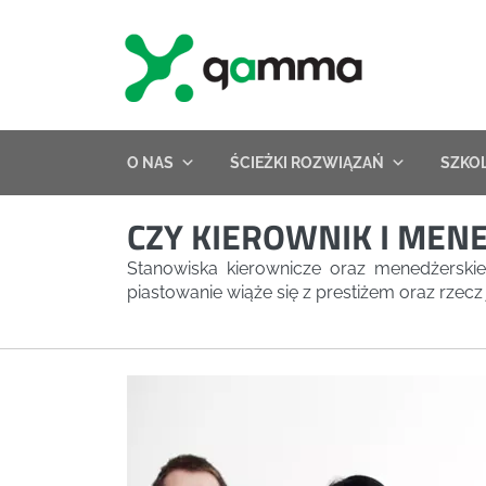
Skip
to
content
O NAS
ŚCIEŻKI ROZWIĄZAŃ
SZKO
CZY KIEROWNIK I MEN
Stanowiska kierownicze oraz menedżerski
piastowanie wiąże się z prestiżem oraz rze