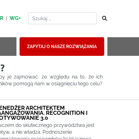
HR
|
WG+
ZAPYTAJ O NASZE ROZWIĄZANIA
?
by je zajmować, ze względu na to, że ich
owników pomogą nam w osiągnięciu tego celu?
ENEDŻER ARCHITEKTEM
AANGAŻOWANIA. RECOGNITION I
OTYWOWANIE 3.0
uczem do skutecznego przywództwa jest
ływ, a nie władza. Podnoszenie
angażowania pracowników to kluczowa