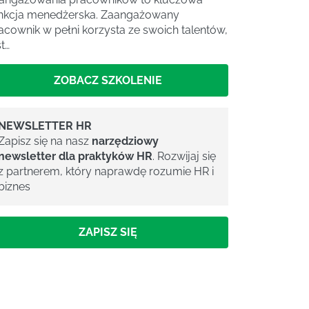
nkcja menedżerska. Zaangażowany
acownik w pełni korzysta ze swoich talentów,
st…
ZOBACZ SZKOLENIE
NEWSLETTER HR
Zapisz się na nasz
narzędziowy
newsletter dla praktyków HR
. Rozwijaj się
z partnerem, który naprawdę rozumie HR i
biznes
ZAPISZ SIĘ