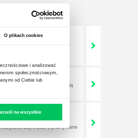
O plikach cookies
nie wszystkich związanych z
wych, a ich praca stanowi
ołecznościowe i analizować
artnerom społecznościowym,
anymi od Ciebie lub
ojektów biznesowych. Z pewnością
ezwól na wszystkie
e sprawnie realizować swoich
a wszystkie czynności wykonywane