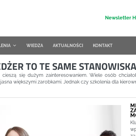
Newsletter 
LENIA
WIEDZA
AKTUALNOŚCI
KONTAKT
EDŻER TO TE SAME STANOWISKA
e cieszą się dużym zainteresowaniem. Wiele osób chciało
cz jasna większymi zarobkami. Jednak czy szkolenia dla kier
M
Z
M
Kl
wp
za