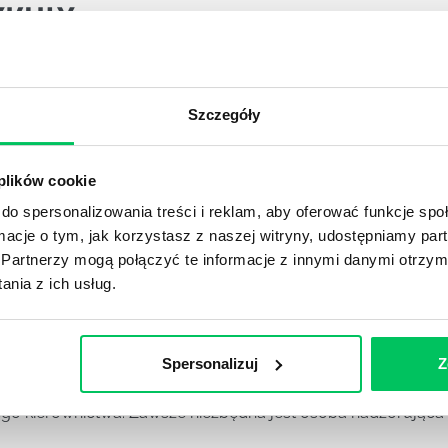
YKUŁY
OJEKTOWYCH W ZWINNEJ METODYCE?
Szczegóły
rojektami) to szereg czynności mających na celu zrealizowa
im osoby wchodzące w skład specjalnych zespołów projekto
 plików cookie
stw.
do spersonalizowania treści i reklam, aby oferować funkcje sp
ormacje o tym, jak korzystasz z naszej witryny, udostępniamy p
Ć PRACOWNICY ZESPOŁU PROJEKTOWEGO?
Partnerzy mogą połączyć te informacje z innymi danymi otrzym
iększej (i mniejszej) firmie pojęcie związane z realizacją pr
nia z ich usług.
 choć raz się z nim spotkała.
POWINIEN MIEĆ BRYGADZISTA?
Spersonalizuj
Z
tałconych i kompetentnych pracowników nie będzie w stani
iego kierownictwa. Zawsze niezbędna jest osoba nadzorując