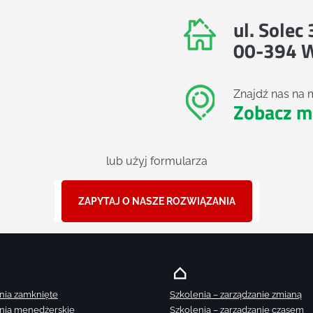
ul. Solec
00-394 
Znajdź nas na 
Zobacz m
lub użyj formularza
ZAPYTAJ O NASZE ROZWIĄZANIA
nia zamknięte
Szkolenia – zarządzanie zmianą
nia menedżerskie
Szkolenia – zarządzanie czasem