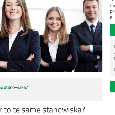
fu
pr
je
me stanowiska?
r to te same stanowiska?