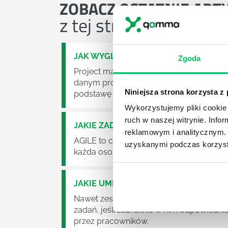
ZOBACZ
OSTATNIE ART
z tej strefy wiedzy
JAK WYGLĄDA PRACA ZESPOŁÓW PR
Zgoda
Project management (czyli zarządzanie p
danym projektem założeń. Zajmują się n
Niniejsza strona korzysta z
podstawę działalności wielu przedsiębior
Wykorzystujemy pliki cookie 
ruch w naszej witrynie. Inf
JAKIE ZADANIA MUSZĄ ZREALIZOWA
reklamowym i analitycznym. 
AGILE to coraz popularniejsze w każdej w
uzyskanymi podczas korzysta
każda osoba zatrudniona w takim miejscu
JAKIE UMIEJĘTNOŚCI MENEDŻERSKIE 
Nawet zespół złożony z doskonale wyksz
zadań, jeśli zabraknie w nim odpowiedn
przez pracowników.