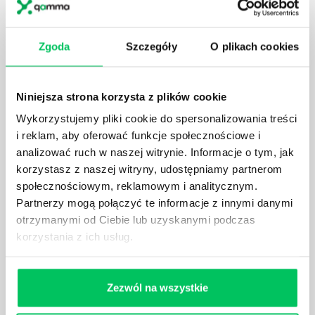
projektów biznesowych. Z pewnością każda osoba
zatrudniona w takim miejscu choć raz się z nim
spotkała.
Zgoda
Szczegóły
O plikach cookies
Niniejsza strona korzysta z plików cookie
Wykorzystujemy pliki cookie do spersonalizowania treści
JAKIE UMIEJĘTNOŚCI MENEDŻERSKIE
i reklam, aby oferować funkcje społecznościowe i
POWINIEN MIEĆ BRYGADZISTA?
analizować ruch w naszej witrynie. Informacje o tym, jak
Nawet zespół złożony z doskonale wykształconych i
korzystasz z naszej witryny, udostępniamy partnerom
kompetentnych pracowników nie będzie w stanie
społecznościowym, reklamowym i analitycznym.
sprawnie realizować swoich zadań, jeśli zabraknie w
Partnerzy mogą połączyć te informacje z innymi danymi
nim odpowiedniego kierownictwa. Zawsze
otrzymanymi od Ciebie lub uzyskanymi podczas
niezbędna jest osoba nadzorująca wszystkie
korzystania z ich usług.
czynności wykonywane przez pracowników.
Zezwól na wszystkie