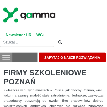
Skip
to
content
Newsletter HR
|
WG+
ZAPYTAJ O NASZE ROZWIĄZANIA
FIRMY SZKOLENIOWE
POZNAŃ
Zwłaszcza w dużych miastach w Polsce, jak choćby Poznań, wielu
ludzi ma szansę znaleźć stałe zatrudnienie. Jednakże, zazwyczaj
pracodawcy poszukują do swoich firm pracowników dobrze
wykształconych, ambitnych, chcących się rozwijać, zdobywać