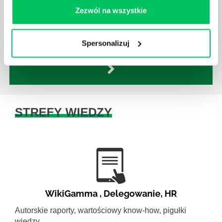
Istnieje wiele metod zarządzania, które mogą okazać
Zezwól na wszystkie
się niezwykle przydatne. Zarządzanie zasobami
ludzkimi oraz poszczególnymi etapami projektu nie
jest jednak łatwe i warto mieć tego świadomość.
Spersonalizuj
STREFY WIEDZY
WikiGamma
,
Delegowanie
,
HR
Autorskie raporty, wartościowy know-how, pigułki
wiedzy.