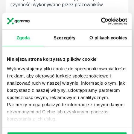
czynności wykonywane przez pracowników.
Zgoda
Szczegóły
O plikach cookies
JAK BRYGADZISTA MOŻE ROZWINĄĆ SWOJE
KOMPETENCJE MENEDŻERSKIE?
Niniejsza strona korzysta z plików cookie
Menedżer to niezwykle ważne stanowisko w każdej
firmie. Osoba je pełniąca jest w pełni odpowiedzialna
Wykorzystujemy pliki cookie do spersonalizowania treści
za realizację działań podległych mu osób oraz
i reklam, aby oferować funkcje społecznościowe i
działu.
analizować ruch w naszej witrynie. Informacje o tym, jak
korzystasz z naszej witryny, udostępniamy partnerom
społecznościowym, reklamowym i analitycznym.
Partnerzy mogą połączyć te informacje z innymi danymi
otrzymanymi od Ciebie lub uzyskanymi podczas
korzystania z ich usług.
JAKĄ METODĘ ZARZĄDZANIA POWINIEN ZNAĆ
KAŻDY MENEDŻER?