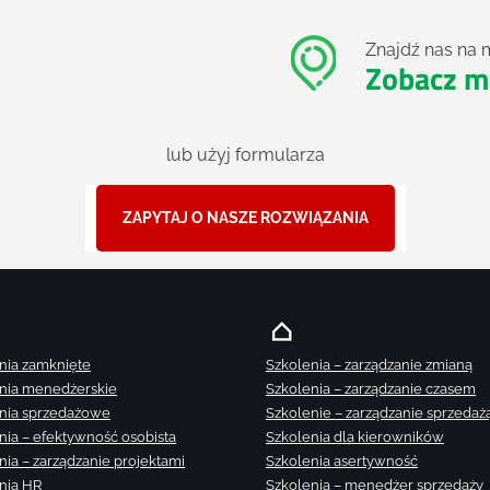
Znajdź nas na 
Zobacz m
lub użyj formularza
ZAPYTAJ O NASZE ROZWIĄZANIA
nia zamknięte
Szkolenia – zarządzanie zmianą
nia menedżerskie
Szkolenia – zarządzanie czasem
nia sprzedażowe
Szkolenie – zarządzanie sprzedaż
nia – efektywność osobista
Szkolenia dla kierowników
nia – zarządzanie projektami
Szkolenia asertywność
nia HR
Szkolenia – menedżer sprzedaży