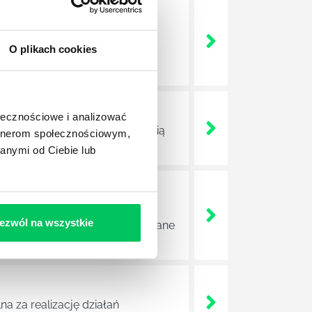
nie wszystkich związanych z
O plikach cookies
wych, a ich praca stanowi
ołecznościowe i analizować
ojektów biznesowych. Z pewnością
artnerom społecznościowym,
anymi od Ciebie lub
e sprawnie realizować swoich
ezwól na wszystkie
a wszystkie czynności wykonywane
a za realizację działań