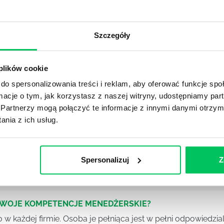
OJEKTOWYCH W ZWINNEJ METODYCE?
rojektami) to szereg czynności mających na celu zrealizowa
Szczegóły
im osoby wchodzące w skład specjalnych zespołów projekto
stw.
 plików cookie
Ć PRACOWNICY ZESPOŁU PROJEKTOWEGO?
do spersonalizowania treści i reklam, aby oferować funkcje sp
iększej (i mniejszej) firmie pojęcie związane z realizacją pr
ormacje o tym, jak korzystasz z naszej witryny, udostępniamy p
 choć raz się z nim spotkała.
Partnerzy mogą połączyć te informacje z innymi danymi otrzym
nia z ich usług.
POWINIEN MIEĆ BRYGADZISTA?
tałconych i kompetentnych pracowników nie będzie w stani
Spersonalizuj
Z
iego kierownictwa. Zawsze niezbędna jest osoba nadzorując
SWOJE KOMPETENCJE MENEDŻERSKIE?
 każdej firmie. Osoba je pełniąca jest w pełni odpowiedzialn