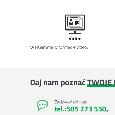
Video
WikiGamma w formacie video.
Daj nam poznać
TWOJE 
Zadzwoń do nas:
tel.:505 273 550
,