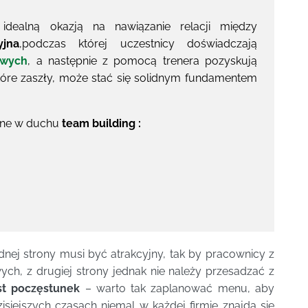
dealną okazją na nawiązanie relacji między
yjna
,podczas której uczestnicy doświadczają
owych
, a następnie z pomocą trenera pozyskują
które zaszły, może stać się solidnym fundamentem
wane w duchu
team building :
dnej strony musi być atrakcyjny, tak by pracownicy z
ch, z drugiej strony jednak nie należy przesadzać z
est poczęstunek
– warto tak zaplanować menu, aby
isiejszych czasach niemal w każdej firmie znajdą się