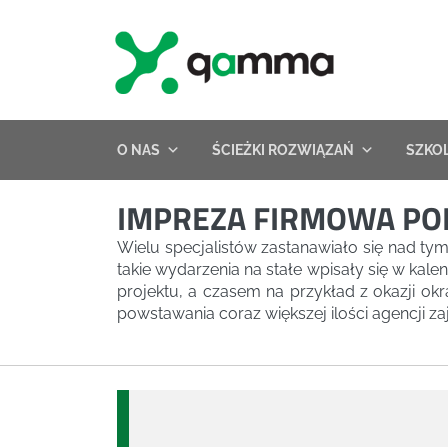
Skip
to
content
O NAS
ŚCIEŻKI ROZWIĄZAŃ
SZKO
IMPREZA FIRMOWA POM
Wielu specjalistów zastanawiało się nad ty
takie wydarzenia na stałe wpisały się w kal
projektu, a czasem na przykład z okazji okr
powstawania coraz większej ilości agencji za