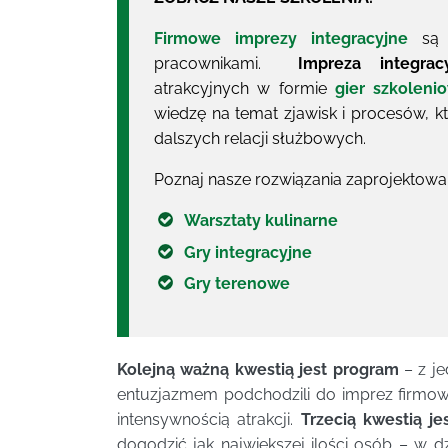
Firmowe imprezy integracyjne
są i
pracownikami.
Impreza integrac
atrakcyjnych w formie
gier szkoleni
wiedzę na temat zjawisk i procesów, 
dalszych relacji służbowych.
Poznaj nasze rozwiązania zaprojekto
Warsztaty kulinarne
Gry integracyjne
Gry terenowe
Kolejną ważną kwestią jest program
– z je
entuzjazmem podchodzili do imprez firmowy
intensywnością atrakcji.
Trzecią kwestią j
dogodzić jak największej ilości osób – w dz