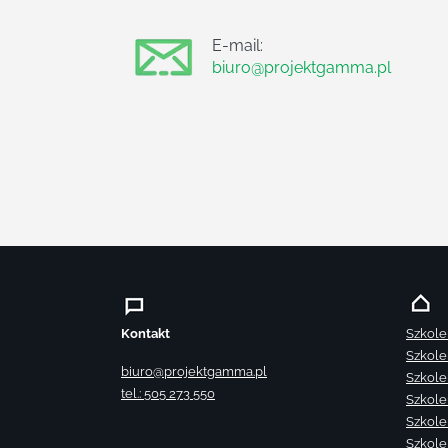
E-mail:
biuro@projektgamma.pl
Kontakt
Szkole
Szkole
biuro@projektgamma.pl
Szkole
tel.: 505 273 550
Szkole
Szkole
Szkole