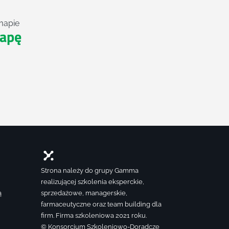
mapie
apę
Strona należy do grupy Gamma
realizującej szkolenia eksperckie,
ą
sprzedażowe, managerskie,
farmaceutyczne oraz team building dla
firm. Firma szkoleniowa 2021 roku.
© Konsorcjum Szkoleniowo-Doradcze