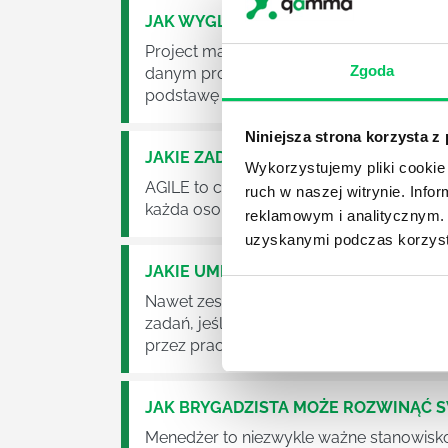
JAK WYGLĄDA PRACA ZESPOŁÓW PR
Project management (czyli zarządzanie p
Zgoda
danym projektem założeń. Zajmują się n
podstawę działalności wielu przedsiębior
Niniejsza strona korzysta z
JAKIE ZADANIA MUSZĄ ZREALIZOWA
Wykorzystujemy pliki cookie 
AGILE to coraz popularniejsze w każdej w
ruch w naszej witrynie. Inf
każda osoba zatrudniona w takim miejscu
reklamowym i analitycznym. 
uzyskanymi podczas korzysta
JAKIE UMIEJĘTNOŚCI MENEDŻERSKIE 
Nawet zespół złożony z doskonale wyksz
zadań, jeśli zabraknie w nim odpowiedn
przez pracowników.
JAK BRYGADZISTA MOŻE ROZWINĄĆ 
Menedżer to niezwykle ważne stanowisko w