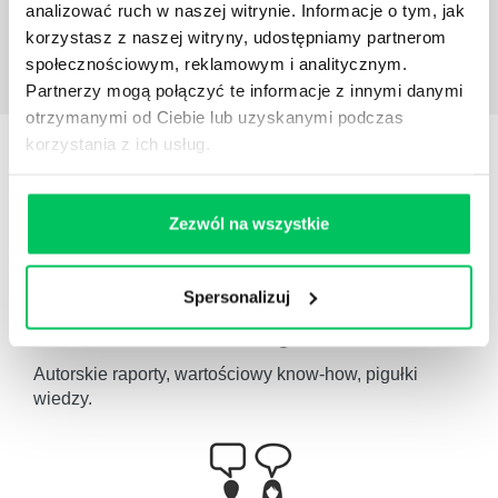
analizować ruch w naszej witrynie. Informacje o tym, jak
korzystasz z naszej witryny, udostępniamy partnerom
społecznościowym, reklamowym i analitycznym.
Partnerzy mogą połączyć te informacje z innymi danymi
otrzymanymi od Ciebie lub uzyskanymi podczas
korzystania z ich usług.
STREFY WIEDZY
Zezwól na wszystkie
Spersonalizuj
WikiGamma
,
Delegowanie
,
HR
Autorskie raporty, wartościowy know-how, pigułki
wiedzy.