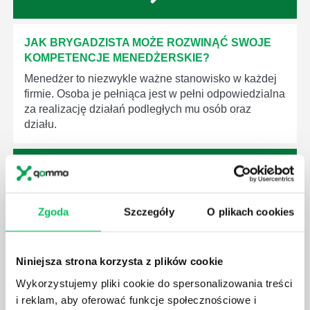
JAK BRYGADZISTA MOŻE ROZWINĄĆ SWOJE
KOMPETENCJE MENEDŻERSKIE?
Menedżer to niezwykle ważne stanowisko w każdej
firmie. Osoba je pełniąca jest w pełni odpowiedzialna
za realizację działań podległych mu osób oraz
działu.
Zgoda
Szczegóły
O plikach cookies
JAKĄ METODĘ ZARZĄDZANIA POWINIEN ZNAĆ
KAŻDY MENEDŻER?
Istnieje wiele metod zarządzania, które mogą okazać
Niniejsza strona korzysta z plików cookie
się niezwykle przydatne. Zarządzanie zasobami
Wykorzystujemy pliki cookie do spersonalizowania treści
ludzkimi oraz poszczególnymi etapami projektu nie
jest jednak łatwe i warto mieć tego świadomość.
i reklam, aby oferować funkcje społecznościowe i