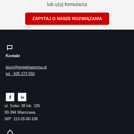
lub użyj formularza
ZAPYTAJ O NASZE ROZWIĄZANIA
Kontakt
biuro@projektgamma.pl
tel.: 505 273 550
ul. Solec 38 lok. 105
00-394 Warszawa
NIP: 113-26-90-108