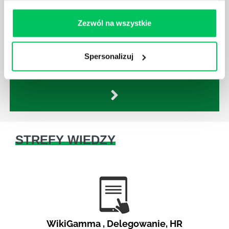
JAKĄ METODĘ ZARZĄDZANIA POWINIEN ZNAĆ
KAŻDY MENEDŻER?
Zezwól na wszystkie
Istnieje wiele metod zarządzania, które mogą okazać
się niezwykle przydatne. Zarządzanie zasobami
ludzkimi oraz poszczególnymi etapami projektu nie
Spersonalizuj
jest jednak łatwe i warto mieć tego świadomość.
STREFY WIEDZY
WikiGamma
,
Delegowanie
,
HR