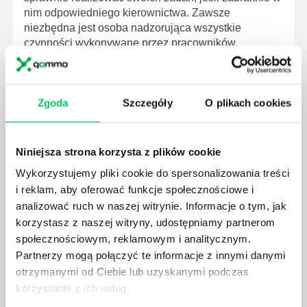
nim odpowiedniego kierownictwa. Zawsze
niezbędna jest osoba nadzorująca wszystkie
czynności wykonywane przez pracowników.
Zgoda
Szczegóły
O plikach cookies
JAK BRYGADZISTA MOŻE ROZWINĄĆ SWOJE
KOMPETENCJE MENEDŻERSKIE?
Niniejsza strona korzysta z plików cookie
Menedżer to niezwykle ważne stanowisko w każdej
Wykorzystujemy pliki cookie do spersonalizowania treści
firmie. Osoba je pełniąca jest w pełni odpowiedzialna
i reklam, aby oferować funkcje społecznościowe i
za realizację działań podległych mu osób oraz
analizować ruch w naszej witrynie. Informacje o tym, jak
działu.
korzystasz z naszej witryny, udostępniamy partnerom
społecznościowym, reklamowym i analitycznym.
Partnerzy mogą połączyć te informacje z innymi danymi
otrzymanymi od Ciebie lub uzyskanymi podczas
korzystania z ich usług.