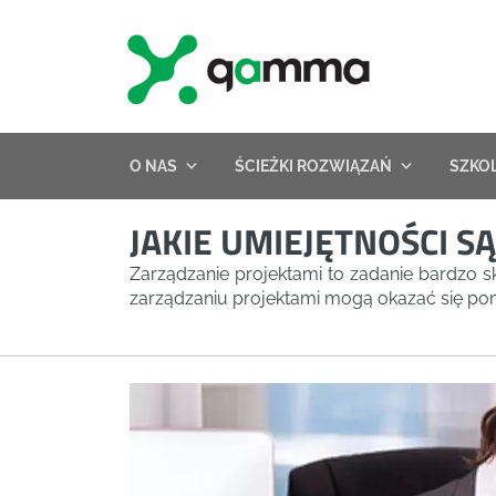
Skip
to
content
O NAS
ŚCIEŻKI ROZWIĄZAŃ
SZKO
JAKIE UMIEJĘTNOŚCI 
Zarządzanie projektami to zadanie bardzo 
zarządzaniu projektami mogą okazać się po