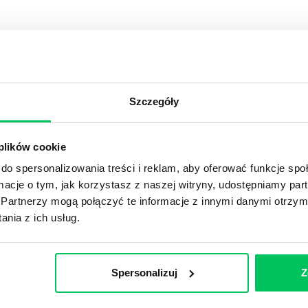
YKUŁY
Szczegóły
OJEKTOWYCH W ZWINNEJ METODYCE?
rojektami) to szereg czynności mających na celu zrealizowa
 plików cookie
im osoby wchodzące w skład specjalnych zespołów projekto
do spersonalizowania treści i reklam, aby oferować funkcje sp
stw.
ormacje o tym, jak korzystasz z naszej witryny, udostępniamy p
Partnerzy mogą połączyć te informacje z innymi danymi otrzym
Ć PRACOWNICY ZESPOŁU PROJEKTOWEGO?
nia z ich usług.
iększej (i mniejszej) firmie pojęcie związane z realizacją pr
 choć raz się z nim spotkała.
Spersonalizuj
Z
POWINIEN MIEĆ BRYGADZISTA?