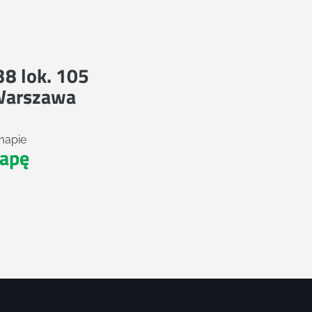
 38 lok. 105
Warszawa
mapie
apę