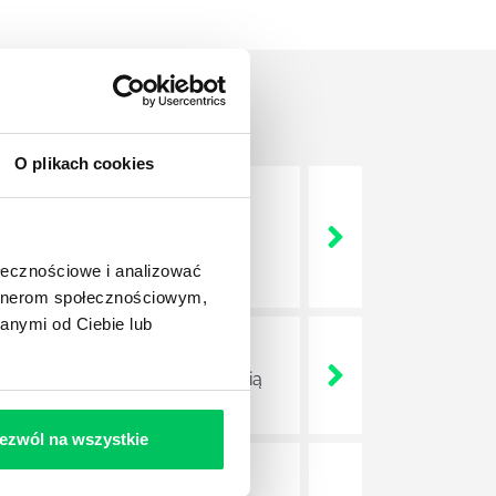
O plikach cookies
nie wszystkich związanych z
wych, a ich praca stanowi
ołecznościowe i analizować
artnerom społecznościowym,
anymi od Ciebie lub
ojektów biznesowych. Z pewnością
ezwól na wszystkie