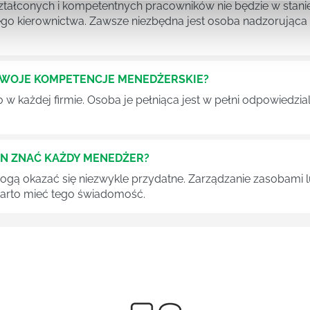
tałconych i kompetentnych pracowników nie będzie w stani
iego kierownictwa. Zawsze niezbędna jest osoba nadzorując
SWOJE KOMPETENCJE MENEDŻERSKIE?
 każdej firmie. Osoba je pełniąca jest w pełni odpowiedzialn
EN ZNAĆ KAŻDY MENEDŻER?
 mogą okazać się niezwykle przydatne. Zarządzanie zasobami
 warto mieć tego świadomość.