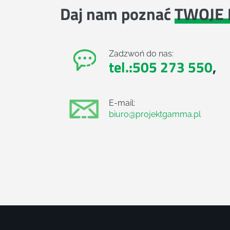
Daj nam poznać
TWOJE 
Zadzwoń do nas:
tel.:505 273 550
,
E-mail:
biuro@projektgamma.pl