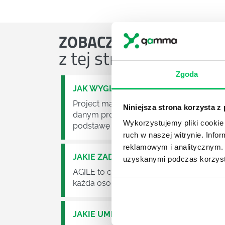
ZOBACZ
OSTATNIE ART
z tej strefy wiedzy
Zgoda
JAK WYGLĄDA PRACA ZESPOŁÓW PR
Project management (czyli zarządzanie p
Niniejsza strona korzysta z
danym projektem założeń. Zajmują się n
Wykorzystujemy pliki cookie 
podstawę działalności wielu przedsiębior
ruch w naszej witrynie. Inf
reklamowym i analitycznym. 
JAKIE ZADANIA MUSZĄ ZREALIZOWA
uzyskanymi podczas korzysta
AGILE to coraz popularniejsze w każdej w
każda osoba zatrudniona w takim miejscu
JAKIE UMIEJĘTNOŚCI MENEDŻERSKIE 