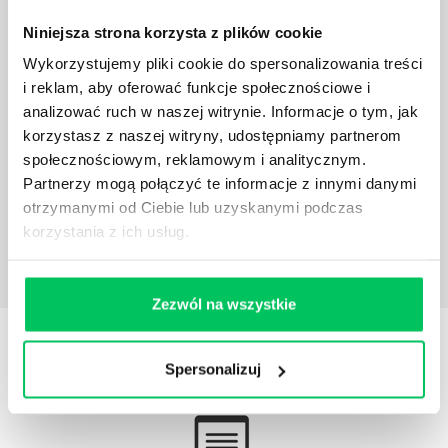
Niniejsza strona korzysta z plików cookie
Wykorzystujemy pliki cookie do spersonalizowania treści
JAKĄ METODĘ ZARZĄDZANIA POWINIEN ZNAĆ
i reklam, aby oferować funkcje społecznościowe i
KAŻDY MENEDŻER?
analizować ruch w naszej witrynie. Informacje o tym, jak
Istnieje wiele metod zarządzania, które mogą okazać
korzystasz z naszej witryny, udostępniamy partnerom
się niezwykle przydatne. Zarządzanie zasobami
społecznościowym, reklamowym i analitycznym.
ludzkimi oraz poszczególnymi etapami projektu nie
Partnerzy mogą połączyć te informacje z innymi danymi
jest jednak łatwe i warto mieć tego świadomość.
otrzymanymi od Ciebie lub uzyskanymi podczas
korzystania z ich usług.
Zezwól na wszystkie
STREFY WIEDZY
Spersonalizuj