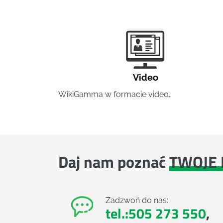
Video
WikiGamma w formacie video.
Daj nam poznać
TWOJE 
Zadzwoń do nas:
tel.:505 273 550
,