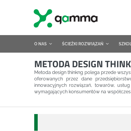
Skip
to
content
O NAS
ŚCIEŻKI ROZWIĄZAŃ
SZKO
METODA DESIGN THINK
Metoda design thinkng polega przede wszys
oferowanych przez dane przedsiębiorst
innowacyjnych rozwiązań, towarów, usług 
wymagających konsumentów na współczesn