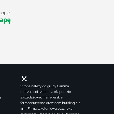
mapie
apę
Strona należy do grupy Gamma
realizującej szkolenia eksperckie,
ą
sprzedażowe, managerskie,
farmaceutyczne oraz team building dla
firm. Firma szkoleniowa 2021 roku.