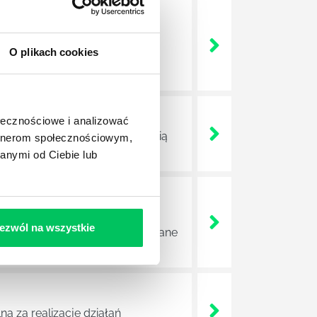
nie wszystkich związanych z
O plikach cookies
wych, a ich praca stanowi
ołecznościowe i analizować
ojektów biznesowych. Z pewnością
artnerom społecznościowym,
anymi od Ciebie lub
e sprawnie realizować swoich
ezwól na wszystkie
a wszystkie czynności wykonywane
a za realizację działań