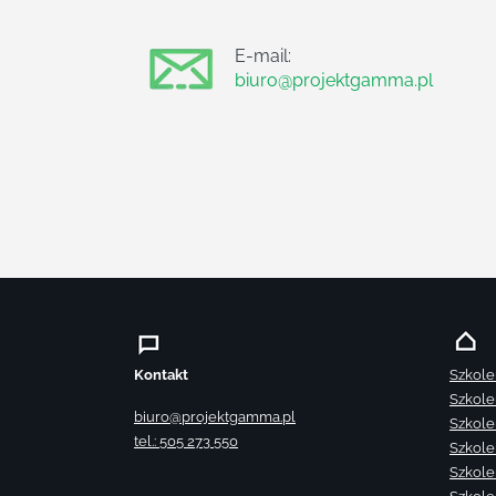
E-mail:
biuro@projektgamma.pl
Kontakt
Szkole
Szkole
biuro@projektgamma.pl
Szkole
tel.: 505 273 550
Szkole
Szkole