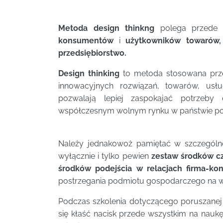
Metoda design thinkng
polega przede 
konsumentów
i
użytkowników towarów,
przedsiębiorstwo.
Design thinking
to metoda stosowana prz
innowacyjnych rozwiązań, towarów, usł
pozwalają lepiej zaspokajać potrzeb
współczesnym wolnym rynku w państwie po
Należy jednakowoż pamiętać w szczególno
wyłącznie i tylko pewien
zestaw środków c
środków podejścia w relacjach firma-ko
postrzegania podmiotu gospodarczego na 
Podczas szkolenia dotyczącego poruszanej w
się kłaść nacisk przede wszystkim na nauk