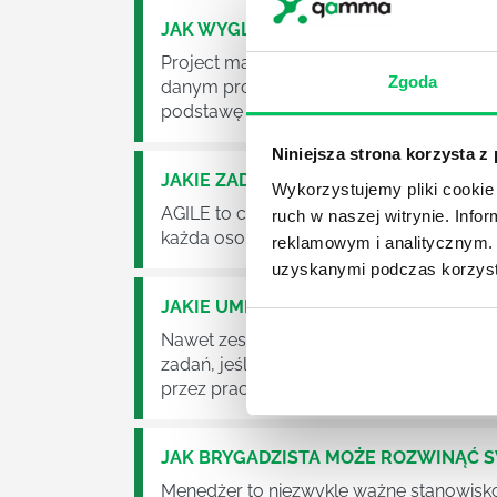
JAK WYGLĄDA PRACA ZESPOŁÓW PR
Project management (czyli zarządzanie p
Zgoda
danym projektem założeń. Zajmują się n
podstawę działalności wielu przedsiębior
Niniejsza strona korzysta z
JAKIE ZADANIA MUSZĄ ZREALIZOWA
Wykorzystujemy pliki cookie 
AGILE to coraz popularniejsze w każdej w
ruch w naszej witrynie. Inf
każda osoba zatrudniona w takim miejscu
reklamowym i analitycznym. 
uzyskanymi podczas korzysta
JAKIE UMIEJĘTNOŚCI MENEDŻERSKIE 
Nawet zespół złożony z doskonale wyksz
zadań, jeśli zabraknie w nim odpowiedn
przez pracowników.
JAK BRYGADZISTA MOŻE ROZWINĄĆ 
Menedżer to niezwykle ważne stanowisko w