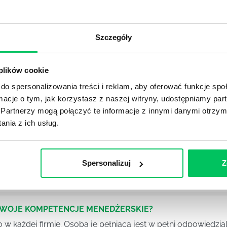
OJEKTOWYCH W ZWINNEJ METODYCE?
rojektami) to szereg czynności mających na celu zrealizowa
Szczegóły
im osoby wchodzące w skład specjalnych zespołów projekto
stw.
 plików cookie
Ć PRACOWNICY ZESPOŁU PROJEKTOWEGO?
do spersonalizowania treści i reklam, aby oferować funkcje sp
iększej (i mniejszej) firmie pojęcie związane z realizacją pr
ormacje o tym, jak korzystasz z naszej witryny, udostępniamy p
 choć raz się z nim spotkała.
Partnerzy mogą połączyć te informacje z innymi danymi otrzym
nia z ich usług.
POWINIEN MIEĆ BRYGADZISTA?
tałconych i kompetentnych pracowników nie będzie w stani
Spersonalizuj
Z
iego kierownictwa. Zawsze niezbędna jest osoba nadzorując
SWOJE KOMPETENCJE MENEDŻERSKIE?
 każdej firmie. Osoba je pełniąca jest w pełni odpowiedzialn