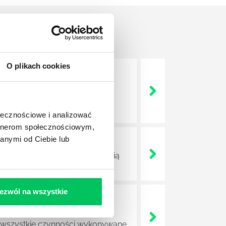
O plikach cookies
nie wszystkich związanych z
wych, a ich praca stanowi
ołecznościowe i analizować
artnerom społecznościowym,
anymi od Ciebie lub
ojektów biznesowych. Z pewnością
ezwól na wszystkie
e sprawnie realizować swoich
a wszystkie czynności wykonywane