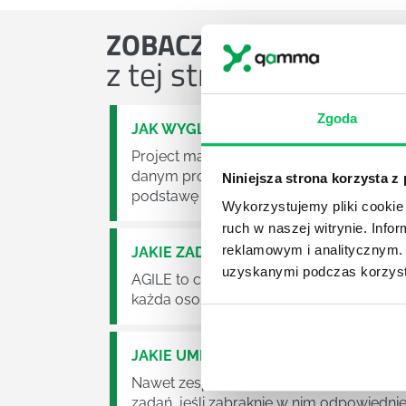
ZOBACZ
OSTATNIE ART
z tej strefy wiedzy
Zgoda
JAK WYGLĄDA PRACA ZESPOŁÓW PR
Project management (czyli zarządzanie p
danym projektem założeń. Zajmują się n
Niniejsza strona korzysta z
podstawę działalności wielu przedsiębior
Wykorzystujemy pliki cookie 
ruch w naszej witrynie. Inf
reklamowym i analitycznym. 
JAKIE ZADANIA MUSZĄ ZREALIZOWA
uzyskanymi podczas korzysta
AGILE to coraz popularniejsze w każdej w
każda osoba zatrudniona w takim miejscu
JAKIE UMIEJĘTNOŚCI MENEDŻERSKIE 
Nawet zespół złożony z doskonale wyksz
zadań, jeśli zabraknie w nim odpowiedn