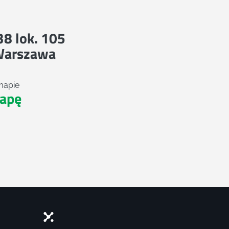
 38 lok. 105
Warszawa
mapie
apę