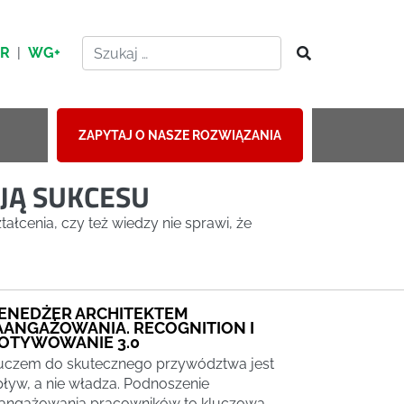
HR
|
WG+
ZAPYTAJ O NASZE ROZWIĄZANIA
Ą SUKCESU
ałcenia, czy też wiedzy nie sprawi, że
ENEDŻER ARCHITEKTEM
AANGAŻOWANIA. RECOGNITION I
OTYWOWANIE 3.0
uczem do skutecznego przywództwa jest
ływ, a nie władza. Podnoszenie
angażowania pracowników to kluczowa