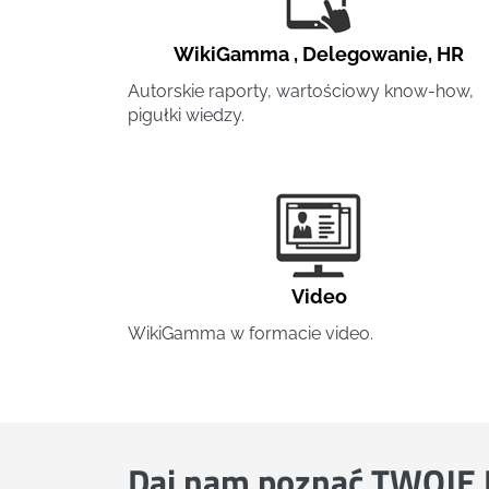
WikiGamma
,
Delegowanie
,
HR
Autorskie raporty, wartościowy know-how,
pigułki wiedzy.
Video
WikiGamma w formacie video.
Daj nam poznać
TWOJE 