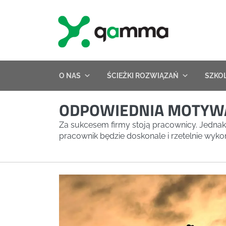
Skip
to
content
O NAS
ŚCIEŻKI ROZWIĄZAŃ
SZKO
ODPOWIEDNIA MOTYW
Za sukcesem firmy stoją pracownicy. Jednak z
pracownik będzie doskonale i rzetelnie wyko