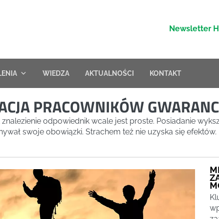
Newsletter 
LENIA
WIEDZA
AKTUALNOŚCI
KONTAKT
ACJA PRACOWNIKÓW GWARANCJ
nalezienie odpowiednik wcale jest proste. Posiadanie wykszt
nywał swoje obowiązki. Strachem też nie uzyska się efektów.
M
Z
M
Kl
wp
za