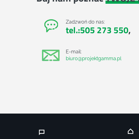
Zadzwoń do nas:
tel.:505 273 550
,
E-mail:
biuro@projektgamma.pl