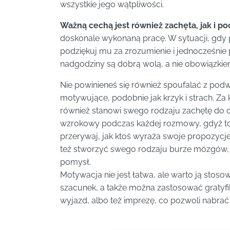
wszystkie jego wątpliwości.
Ważną cechą jest również zachęta, jak i p
doskonale wykonaną pracę. W sytuacji, gdy 
podziękuj mu za zrozumienie i jednocześni
nadgodziny są dobrą wolą, a nie obowiązkie
Nie powinieneś się również spoufalać z podw
motywujące, podobnie jak krzyk i strach. Za
również stanowi swego rodzaju zachętę do dal
wzrokowy podczas każdej rozmowy, gdyż to 
przerywaj, jak ktoś wyraża swoje propozycje,
też stworzyć swego rodzaju burze mózgów,
pomysł.
Motywacja nie jest łatwa, ale warto ją stos
szacunek, a także można zastosować gratyfi
wyjazd, albo też imprezę, co pozwoli nabrać s