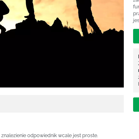
fu
pr
je
znalezienie odpowiednik wcale jest proste.