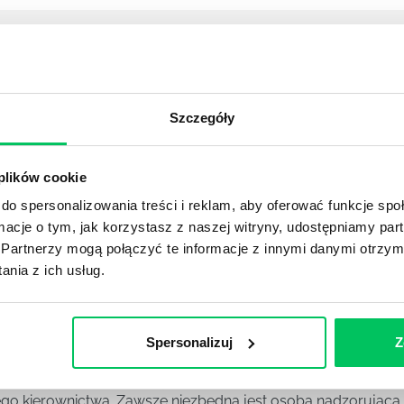
YKUŁY
Szczegóły
OJEKTOWYCH W ZWINNEJ METODYCE?
rojektami) to szereg czynności mających na celu zrealizowa
im osoby wchodzące w skład specjalnych zespołów projekto
 plików cookie
stw.
do spersonalizowania treści i reklam, aby oferować funkcje sp
ormacje o tym, jak korzystasz z naszej witryny, udostępniamy p
Partnerzy mogą połączyć te informacje z innymi danymi otrzym
Ć PRACOWNICY ZESPOŁU PROJEKTOWEGO?
nia z ich usług.
iększej (i mniejszej) firmie pojęcie związane z realizacją pr
 choć raz się z nim spotkała.
Spersonalizuj
Z
POWINIEN MIEĆ BRYGADZISTA?
tałconych i kompetentnych pracowników nie będzie w stani
iego kierownictwa. Zawsze niezbędna jest osoba nadzorując