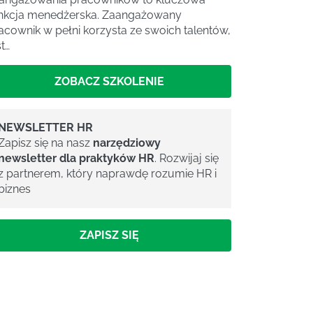
nkcja menedżerska. Zaangażowany
acownik w pełni korzysta ze swoich talentów,
st…
ZOBACZ SZKOLENIE
NEWSLETTER HR
Zapisz się na nasz
narzędziowy
newsletter dla praktyków HR
. Rozwijaj się
z partnerem, który naprawdę rozumie HR i
biznes
ZAPISZ SIĘ