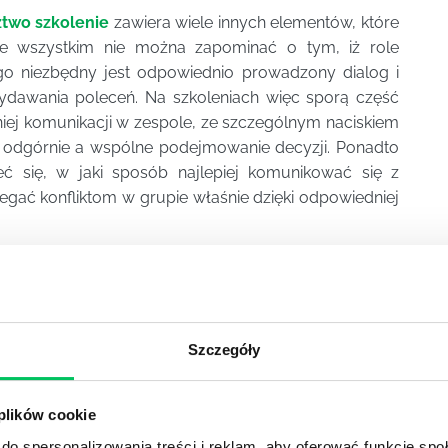
two szkolenie
zawiera wiele innych elementów, które
ede wszystkim nie można zapominać o tym, iż role
o niezbędny jest odpowiednio prowadzony dialog i
wydawania poleceń. Na szkoleniach więc sporą część
ej komunikacji w zespole, ze szczególnym naciskiem
e odgórnie a wspólne podejmowanie decyzji. Ponadto
eć się, w jaki sposób najlepiej komunikować się z
egać konfliktom w grupie właśnie dzięki odpowiedniej
nego?
o są niezwykle korzystne nie tylko dla osób, które w
rym zespoły pracują. Dzięki zaangażowaniu wszystkich
Szczegóły
odpowiedzialność za efekt, osoby będące w zespole
projektami. To zaś przekłada się na bardziej efektywne
o znacznie większy zysk. Nie dziwi więc fakt, że bardzo
 plików cookie
 typu szkolenia dla swoich pracowników, aby zmienić
do spersonalizowania treści i reklam, aby oferować funkcje sp