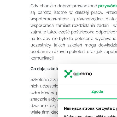
Gdy chodzi o dobrze prowadzone
przywódz
są bardzo istotne w dalszej pracy. Prz
współpracowników są równorzędne, dlateg
współpraca zamiast rozdzielania zadań i 
zajmuje także część poświęcona odpowiedni
na to, aby nie było to polecenia wydawan
uczestnicy takich szkoleń mogą dowiedzi
osobami z różnych pokoleń, oraz jak zapobi
komunikacji.
Co dają szkolenia z przywództwa organicz
Szkolenia z zakresu przywództwa organiczneg
nich uczestniczą ale także dla firm, w któ
Zgoda
członków w prace zespołu i ich zbiorową 
znacznie aktywniej przystępują do prac nad 
działanie, czyli lepsze wyniki i bardzo częst
Niniejsza strona korzysta z
wiele firm decyduje się zorganizować tego
Wykorzystujemy pliki cookie 