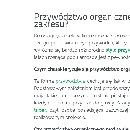
Przywództwo organiczne 
zakresu?
Do osiągnięcia celu w firmie można stosowa
– w grupie powinien być przywódca, który n
wyróżnia się bardzo różnorodne
style prz
latach rosnącą popularnością jest z pewnoś
Czym charakteryzuje się przywództwo org
Ta forma
przywództwa
cechuje się tak w 
Podstawowym założeniem jest przede wszystk
mają takie same pozycje i nikt nie piastuj
każdy robi co mu przyjdzie do głowy. Zazwyc
triber
, czyli osoba posiadająca zazwyczaj
realizowanym projekcie.
Czy przywództwa organicznego można się