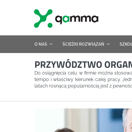
Skip
to
content
O NAS
ŚCIEŻKI ROZWIĄZAŃ
SZKO
PRZYWÓDZTWO ORGANIC
Do osiągnięcia celu w firmie można stosow
tempo i właściwy kierunek całej pracy. Jed
latach rosnącą popularnością jest z pewnoś