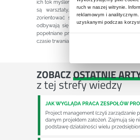
ich tok myślenia i wprowadzić nowe rozwiąz
ruch w naszej witrynie. Inf
są warsztaty, które przynoszą uczestn
reklamowym i analitycznym. 
zorientować się, jak najskuteczniej wyko
uzyskanymi podczas korzysta
odbywają się pod okiem profesjonalistó
popełniane przez uczestników błędy jak rów
czasie trwania warsztatów.
ZOBACZ
OSTATNIE ART
z tej strefy wiedzy
JAK WYGLĄDA PRACA ZESPOŁÓW PR
Project management (czyli zarządzanie p
danym projektem założeń. Zajmują się n
podstawę działalności wielu przedsiębior