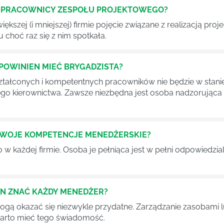
Ć PRACOWNICY ZESPOŁU PROJEKTOWEGO?
iększej (i mniejszej) firmie pojęcie związane z realizacją pr
 choć raz się z nim spotkała.
POWINIEN MIEĆ BRYGADZISTA?
tałconych i kompetentnych pracowników nie będzie w stani
iego kierownictwa. Zawsze niezbędna jest osoba nadzorując
SWOJE KOMPETENCJE MENEDŻERSKIE?
 każdej firmie. Osoba je pełniąca jest w pełni odpowiedzialn
EN ZNAĆ KAŻDY MENEDŻER?
 mogą okazać się niezwykle przydatne. Zarządzanie zasobami
 warto mieć tego świadomość.