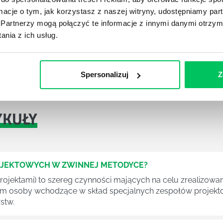
ania. Zazwyczaj na tego typu szkoleniach ich częścią
ormacje o tym, jak korzystasz z naszej witryny, udostępniamy p
ikom wiele korzyści. Podczas nich mogą bowiem
Partnerzy mogą połączyć te informacje z innymi danymi otrzym
rzystywać nabyte informacje w praktyce. Warsztaty
nia z ich usług.
w, co powoduje że na bieżąco mogą oni korygować
nież odpowiadać na te pytania, które pojawiły się w
Spersonalizuj
Z
YKUŁY
OJEKTOWYCH W ZWINNEJ METODYCE?
rojektami) to szereg czynności mających na celu zrealizowa
im osoby wchodzące w skład specjalnych zespołów projekto
stw.