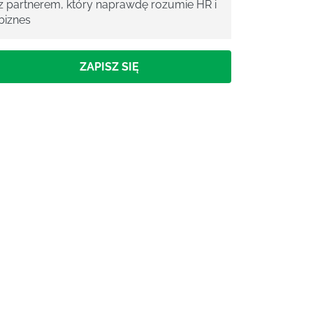
z partnerem, który naprawdę rozumie HR i
biznes
ZAPISZ SIĘ