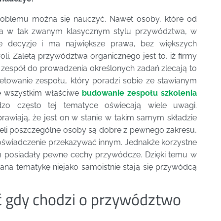
oblemu można się nauczyć. Nawet osoby, które od
ska w tak zwanym klasycznym stylu przywództwa, w
e decyzje i ma największe prawa, bez większych
i. Zaletą przywództwa organicznego jest to, iż firmy
ć zespół do prowadzenia określonych zadań zlecają to
letowanie zespołu, który poradzi sobie ze stawianym
e wszystkim właściwe
budowanie zespołu szkolenia
zo często tej tematyce oświecają wiele uwagi.
awiają, że jest on w stanie w takim samym składzie
eżeli poszczególne osoby są dobre z pewnego zakresu,
oświadczenie przekazywać innym. Jednakże korzystne
łu posiadały pewne cechy przywódcze. Dzięki temu w
 znana tematykę niejako samoistnie stają się przywódcą
ć gdy chodzi o przywództwo