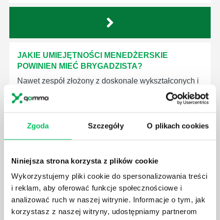
JAKIE UMIEJĘTNOŚCI MENEDŻERSKIE
POWINIEN MIEĆ BRYGADZISTA?
Nawet zespół złożony z doskonale wykształconych i
kompetentnych pracowników nie będzie w stanie
sprawnie realizować swoich zadań, jeśli zabraknie w
nim odpowiedniego kierownictwa. Zawsze
niezbędna jest osoba nadzorująca wszystkie
Zgoda
Szczegóły
O plikach cookies
czynności wykonywane przez pracowników.
Niniejsza strona korzysta z plików cookie
Wykorzystujemy pliki cookie do spersonalizowania treści
i reklam, aby oferować funkcje społecznościowe i
analizować ruch w naszej witrynie. Informacje o tym, jak
JAK BRYGADZISTA MOŻE ROZWINĄĆ SWOJE
korzystasz z naszej witryny, udostępniamy partnerom
KOMPETENCJE MENEDŻERSKIE?