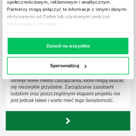
społecznościowym, reklamowym i analitycznym.
Menedżer to niezwykle ważne stanowisko w każdej
Partnerzy mogą połączyć te informacje z innymi danymi
firmie. Osoba je pełniąca jest w pełni odpowiedzialna
otrzymanymi od Ciebie lub uzyskanymi podczas
za realizację działań podległych mu osób oraz
korzystania z ich usług.
działu.
Zezwól na wszystkie
JAKĄ METODĘ ZARZĄDZANIA POWINIEN ZNAĆ
Spersonalizuj
KAŻDY MENEDŻER?
Istnieje wiele metod zarządzania, które mogą okazać
się niezwykle przydatne. Zarządzanie zasobami
ludzkimi oraz poszczególnymi etapami projektu nie
jest jednak łatwe i warto mieć tego świadomość.