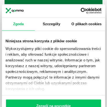
JAK BRYGADZISTA MOŻE ROZWINĄĆ SWOJE
Zgoda
Szczegóły
O plikach cookies
KOMPETENCJE MENEDŻERSKIE?
Menedżer to niezwykle ważne stanowisko w każdej
Niniejsza strona korzysta z plików cookie
firmie. Osoba je pełniąca jest w pełni odpowiedzialna
za realizację działań podległych mu osób oraz
Wykorzystujemy pliki cookie do spersonalizowania treści
działu.
i reklam, aby oferować funkcje społecznościowe i
analizować ruch w naszej witrynie. Informacje o tym, jak
korzystasz z naszej witryny, udostępniamy partnerom
społecznościowym, reklamowym i analitycznym.
Partnerzy mogą połączyć te informacje z innymi danymi
otrzymanymi od Ciebie lub uzyskanymi podczas
JAKĄ METODĘ ZARZĄDZANIA POWINIEN ZNAĆ
korzystania z ich usług.
KAŻDY MENEDŻER?
Istnieje wiele metod zarządzania, które mogą okazać
się niezwykle przydatne. Zarządzanie zasobami
Zezwól na wszystkie
ludzkimi oraz poszczególnymi etapami projektu nie