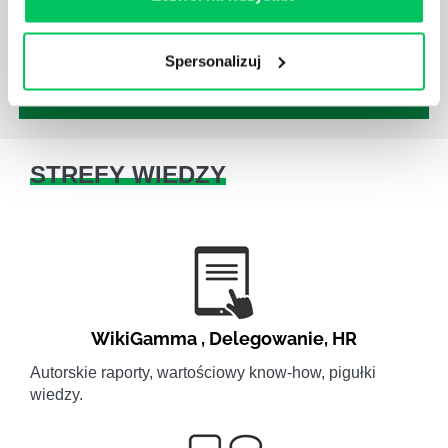
jest jednak łatwe i warto mieć tego świadomość.
Spersonalizuj
STREFY WIEDZY
WikiGamma
,
Delegowanie
,
HR
Autorskie raporty, wartościowy know-how, pigułki
wiedzy.