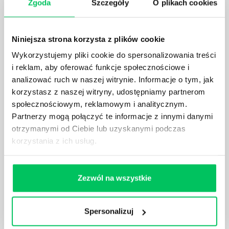
Zgoda
Szczegóły
O plikach cookies
Często zdarza się, że potrzebujemy zaznaczyć całą
zawartość danego dokumentu – zarówno tekst jak i
dołączone grafiki czy inne obiekty.
Niniejsza strona korzysta z plików cookie
Wykorzystujemy pliki cookie do spersonalizowania treści
i reklam, aby oferować funkcje społecznościowe i
analizować ruch w naszej witrynie. Informacje o tym, jak
korzystasz z naszej witryny, udostępniamy partnerom
WORD - WSTAWIANIE WYKRESU
społecznościowym, reklamowym i analitycznym.
Program Word jest najczęściej wykorzystywany do
Partnerzy mogą połączyć te informacje z innymi danymi
tworzenia dokumentów tekstowych, zaś Excel do
otrzymanymi od Ciebie lub uzyskanymi podczas
tworzenia plików zawierających bazy danych,
korzystania z ich usług.
obliczenia czy zestawienia.
Zezwól na wszystkie
Spersonalizuj
WORD - TWARDA SPACJA