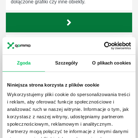
dołączone grafiki czy inne obiekty.
WORD - WSTAWIANIE WYKRESU
Program Word jest najczęściej wykorzystywany do
tworzenia dokumentów tekstowych, zaś Excel do
Zgoda
Szczegóły
O plikach cookies
tworzenia plików zawierających bazy danych,
obliczenia czy zestawienia.
Niniejsza strona korzysta z plików cookie
Wykorzystujemy pliki cookie do spersonalizowania treści
i reklam, aby oferować funkcje społecznościowe i
analizować ruch w naszej witrynie. Informacje o tym, jak
WORD - TWARDA SPACJA
korzystasz z naszej witryny, udostępniamy partnerom
Twarda spacja to termin określający spację, która
społecznościowym, reklamowym i analitycznym.
trzyma dwa wyrazy razem i nie rozłącza ich przy
Partnerzy mogą połączyć te informacje z innymi danymi
modyfikowaniu treści bądź układu tekstu.