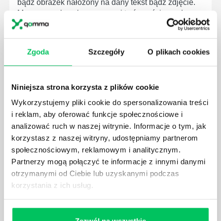
bądź obrazek nałożony na dany tekst bądź zdjęcie.
Ma on na celu ochronę naszej twórczości przed
kopiowaniem i kradzieżą.
Zgoda
Szczegóły
O plikach cookies
Niniejsza strona korzysta z plików cookie
WORD - ZAZNACZ WSZYSTKO
Wykorzystujemy pliki cookie do spersonalizowania treści
Często zdarza się, że potrzebujemy zaznaczyć całą
i reklam, aby oferować funkcje społecznościowe i
zawartość danego dokumentu – zarówno tekst jak i
analizować ruch w naszej witrynie. Informacje o tym, jak
dołączone grafiki czy inne obiekty.
korzystasz z naszej witryny, udostępniamy partnerom
społecznościowym, reklamowym i analitycznym.
Partnerzy mogą połączyć te informacje z innymi danymi
otrzymanymi od Ciebie lub uzyskanymi podczas
korzystania z ich usług.
WORD - WSTAWIANIE WYKRESU
Program Word jest najczęściej wykorzystywany do
tworzenia dokumentów tekstowych, zaś Excel do
Zezwól na wszystkie