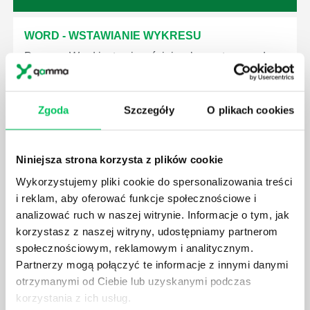
WORD - WSTAWIANIE WYKRESU
Program Word jest najczęściej wykorzystywany do
tworzenia dokumentów tekstowych, zaś Excel do
tworzenia plików zawierających bazy danych,
obliczenia czy zestawienia.
Zgoda
Szczegóły
O plikach cookies
Niniejsza strona korzysta z plików cookie
Wykorzystujemy pliki cookie do spersonalizowania treści
WORD - TWARDA SPACJA
i reklam, aby oferować funkcje społecznościowe i
analizować ruch w naszej witrynie. Informacje o tym, jak
Twarda spacja to termin określający spację, która
korzystasz z naszej witryny, udostępniamy partnerom
trzyma dwa wyrazy razem i nie rozłącza ich przy
modyfikowaniu treści bądź układu tekstu.
społecznościowym, reklamowym i analitycznym.
Partnerzy mogą połączyć te informacje z innymi danymi
otrzymanymi od Ciebie lub uzyskanymi podczas
korzystania z ich usług.