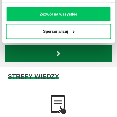
WORD - TEKST NA KOLUMNY
Zezwól na wszystkie
Dzielenie tekstu na kolumny jest przydatne głównie
w przypadku pisania treści do gazet. Kolumny
poprawiają czytelność tekstu i ułatwiają
Spersonalizuj
rozmieszczenie grafik na stronie.
STREFY WIEDZY