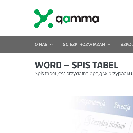
Skip
to
content
O NAS
ŚCIEŻKI ROZWIĄZAŃ
SZKO
WORD – SPIS TABEL
Spis tabel jest przydatną opcją w przypadku