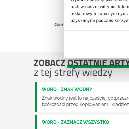
ruch w naszej witrynie. Inf
reklamowym i analitycznym. 
uzyskanymi podczas korzysta
Gamma Firma Szkoleniowa | Szuk
Polub nas i otrzy
ZOBACZ
OSTATNIE ART
z tej strefy wiedzy
WORD - ZNAK WODNY
Znak wodny jest to najczęściej półprzez
twórczości przed kopiowaniem i kradzież
WORD - ZAZNACZ WSZYSTKO