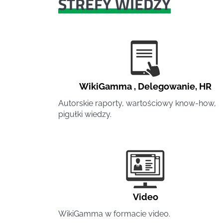
STREFY WIEDZY
WikiGamma
,
Delegowanie
,
HR
Autorskie raporty, wartościowy know-how,
pigułki wiedzy.
Video
WikiGamma w formacie video.