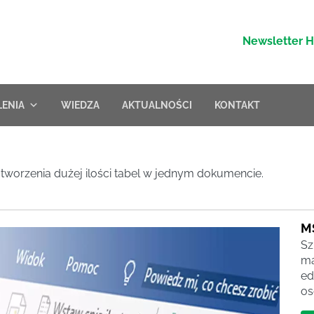
Newsletter 
LENIA
WIEDZA
AKTUALNOŚCI
KONTAKT
 tworzenia dużej ilości tabel w jednym dokumencie.
M
Sz
ma
ed
os