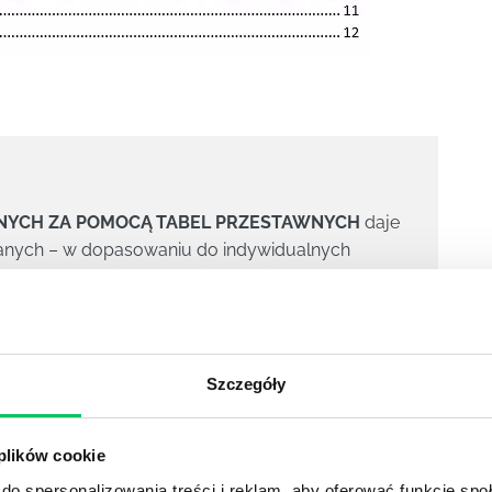
NYCH ZA POMOCĄ TABEL PRZESTAWNYCH
daje
 danych – w dopasowaniu do indywidualnych
tego szkolenia interesują również:
owany
Szczegóły
 plików cookie
do spersonalizowania treści i reklam, aby oferować funkcje sp