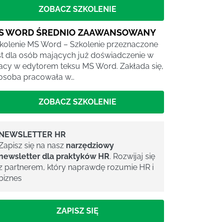
ZOBACZ SZKOLENIE
S WORD ŚREDNIO ZAAWANSOWANY
kolenie MS Word – Szkolenie przeznaczone
st dla osób mających już doświadczenie w
acy w edytorem teksu MS Word. Zakłada się,
 osoba pracowała w…
ZOBACZ SZKOLENIE
NEWSLETTER HR
Zapisz się na nasz
narzędziowy
newsletter dla praktyków HR
. Rozwijaj się
z partnerem, który naprawdę rozumie HR i
biznes
ZAPISZ SIĘ