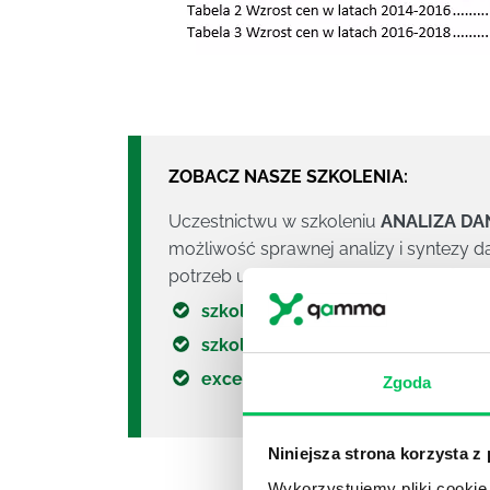
ZOBACZ NASZE SZKOLENIA:
Uczestnictwu w szkoleniu
ANALIZA DA
możliwość sprawnej analizy i syntezy
potrzeb uczestnika i firmy.
Uczestników 
szkolenie excel zaawansowany
szkolenie excel średniozaawans
excel dla księgowych szkolenie
Zgoda
Niniejsza strona korzysta z
Wykorzystujemy pliki cookie 