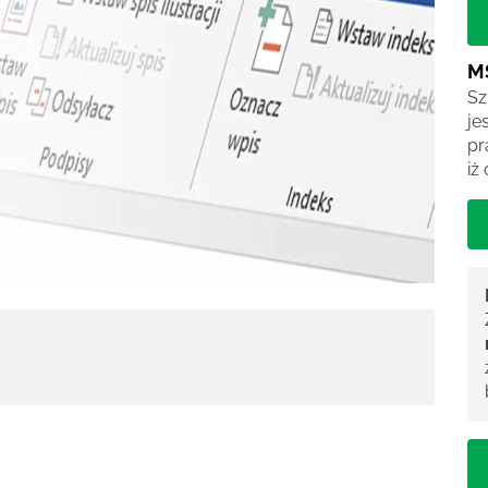
M
Sz
je
pr
iż