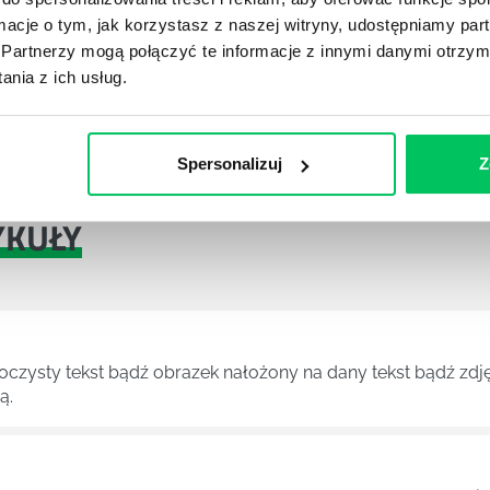
ormacje o tym, jak korzystasz z naszej witryny, udostępniamy p
Partnerzy mogą połączyć te informacje z innymi danymi otrzym
nia z ich usług.
asz branżowych i eksperckich materiałów?
muj informacje na bieżąco!
Spersonalizuj
Z
YKUŁY
roczysty tekst bądź obrazek nałożony na dany tekst bądź zdj
ą.