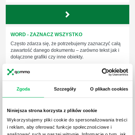
WORD - ZAZNACZ WSZYSTKO
Często zdarza się, że potrzebujemy zaznaczyć całą
zawartość danego dokumentu – zarówno tekst jak i
dołączone grafiki czy inne obiekty.
Zgoda
Szczegóły
O plikach cookies
WORD - WSTAWIANIE WYKRESU
Program Word jest najczęściej wykorzystywany do
Niniejsza strona korzysta z plików cookie
tworzenia dokumentów tekstowych, zaś Excel do
tworzenia plików zawierających bazy danych,
Wykorzystujemy pliki cookie do spersonalizowania treści
obliczenia czy zestawienia.
i reklam, aby oferować funkcje społecznościowe i
analizować ruch w naszej witrynie. Informacje o tym, jak