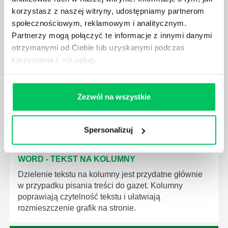
korzystasz z naszej witryny, udostępniamy partnerom
społecznościowym, reklamowym i analitycznym.
Partnerzy mogą połączyć te informacje z innymi danymi
otrzymanymi od Ciebie lub uzyskanymi podczas
WORD - TWARDA SPACJA
korzystania z ich usług.
Twarda spacja to termin określający spację, która
trzyma dwa wyrazy razem i nie rozłącza ich przy
modyfikowaniu treści bądź układu tekstu.
Zezwól na wszystkie
Spersonalizuj
WORD - TEKST NA KOLUMNY
Dzielenie tekstu na kolumny jest przydatne głównie
w przypadku pisania treści do gazet. Kolumny
poprawiają czytelność tekstu i ułatwiają
rozmieszczenie grafik na stronie.