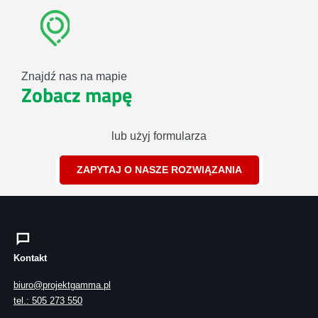
Znajdź nas na mapie
Zobacz mapę
lub użyj formularza
ZAPYTAJ O NASZE ROZWIĄZANIA
Kontakt
biuro@projektgamma.pl
tel.: 505 273 550