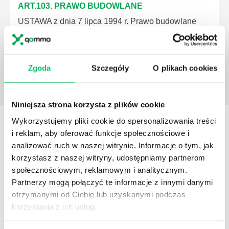
ART.103. PRAWO BUDOWLANE
USTAWA z dnia 7 lipca 1994 r. Prawo budowlane
Nowelizacja prawa budowlanego w 2020(łącznie ze
zmianami, które wejdą w 2 połowie 2020 roku)
Zgoda
Szczegóły
O plikach cookies
Niniejsza strona korzysta z plików cookie
Wykorzystujemy pliki cookie do spersonalizowania treści
STREFY WIEDZY
i reklam, aby oferować funkcje społecznościowe i
analizować ruch w naszej witrynie. Informacje o tym, jak
korzystasz z naszej witryny, udostępniamy partnerom
społecznościowym, reklamowym i analitycznym.
Partnerzy mogą połączyć te informacje z innymi danymi
otrzymanymi od Ciebie lub uzyskanymi podczas
WikiGamma
,
Delegowanie
,
HR
korzystania z ich usług.
Autorskie raporty, wartościowy know-how, pigułki