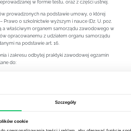
zeprowadzanej w formie testu, oraz z części ustnej.
diów prowadzonych na podstawie umowy, o której
. – Prawo o szkolnictwie wyższym i nauce (Dz. U. poz.
zelnią a właściwym organem samorządu zawodowego w
diów opracowanemu z udziałem organu samorządu
nymi na podstawie art. 16.
nia i zakresu odbytej praktyki zawodowej egzamin
ane do:
 specjalności;
wlanymi w danej specjalności.
Szczegóły
budowlanych w innej specjalności lub w innym
czony wyłącznie do zagadnień nieobjętych zakresem
 plików cookie
 o już posiadane uprawnienia budowlane.
do spersonalizowania treści i reklam, aby oferować funkcje sp