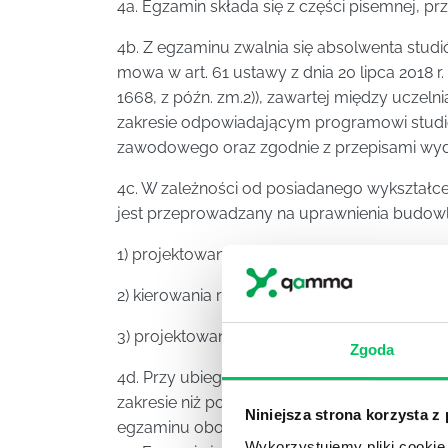
4a. Egzamin składa się z części pisemnej, pr
4b. Z egzaminu zwalnia się absolwenta stu
mowa w art. 61 ustawy z dnia 20 lipca 2018 r
1668, z późn. zm.2)), zawartej między uc
zakresie odpowiadającym programowi stu
zawodowego oraz zgodnie z przepisami wyda
4c. W zależności od posiadanego wykształce
jest przeprowadzany na uprawnienia budowl
1) projektowania w danej specjalności;
2) kierowania robotami budowlanymi w danej
3) projektowania i kierowania robotami budo
Zgoda
4d. Przy ubieganiu się o nadanie uprawnień 
zakresie niż posiadane egzamin jest ograni
Niniejsza strona korzysta z
egzaminu obowiązującym przy ubieganiu się
Wykorzystujemy pliki cookie 