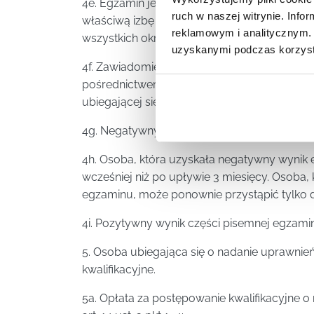
4e. Egzamin jest przeprowadzany co najmnie
ruch w naszej witrynie. Inf
właściwą izbę samorządu zawodowego, prz
reklamowym i analitycznym. 
wszystkich okręgowych izbach właściwej izby
uzyskanymi podczas korzysta
4f. Zawiadomienie o terminie egzaminu wła
pośrednictwem operatora pocztowego przes
ubiegającej się o nadanie uprawnień budowl
4g. Negatywny wynik części pisemnej egzam
4h. Osoba, która uzyskała negatywny wynik 
wcześniej niż po upływie 3 miesięcy. Osoba,
egzaminu, może ponownie przystąpić tylko do
4i. Pozytywny wynik części pisemnej egzaminu
5. Osoba ubiegająca się o nadanie uprawni
kwalifikacyjne.
5a. Opłata za postępowanie kwalifikacyjne