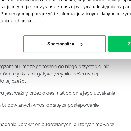
j dwa razy w roku, w terminach ustalanych przez
ormacje o tym, jak korzystasz z naszej witryny, udostępniamy p
y czym część pisemna egzaminu odbywa się we
Partnerzy mogą połączyć te informacje z innymi danymi otrzym
, w tym samym dniu i o tej samej godzinie.
nia z ich usług.
ściwa izba samorządu zawodowego doręcza, za
yłką poleconą za potwierdzeniem odbioru, osobie
anych, co najmniej miesiąc przed tym terminem.
Spersonalizuj
Z
inu powoduje niedopuszczenie do części ustnej.
egzaminu, może ponownie do niego przystąpić, nie
 która uzyskała negatywny wynik części ustnej
 tej części.
 jest ważny przez okres 3 lat od dnia jego uzyskania.
eń budowlanych wnosi opłatę za postępowanie
 o nadanie uprawnień budowlanych, o których mowa w