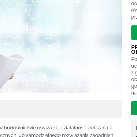
do
ró
pr
P
O
Po
uc
z 
ob
go
na
ą w budownictwie uważa się działalność związaną z
icznych lub samodzielnego rozwiązania zagadnień