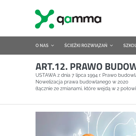
Skip
to
content
O NAS
ŚCIEŻKI ROZWIĄZAŃ
SZKO
ART.12. PRAWO BUDO
USTAWA z dnia 7 lipca 1994 r. Prawo budow
Nowelizacja prawa budowlanego w 2020
(łącznie ze zmianami, które wejdą w 2 połow