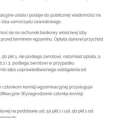
acyjne ustala i podaje do publicznej wiadomości na
owa izba samorządu zawodowego.
nosi się na rachunek bankowy właściwej izby
 przed terminem egzaminu. Opłata stanowi przychód
t. 5b pkt 1, nie podlega zwrotowi, natomiast opłata, o
pkt 2 i 3, podlega zwrotowi w przypadku
amin albo usprawiedliwionego odstąpienia od
ym członkom komisji egzaminacyjnej przysługuje
ifikacyjne. Wynagrodzenie członka komisji
lonej na podstawie ust. 5a pkt 1 i ust. 5b pkt 1 od
wlanych;