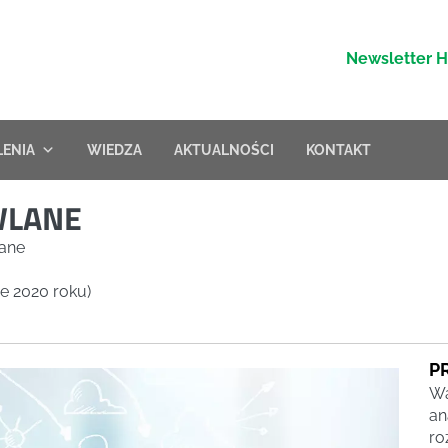
Newsletter 
LENIA
WIEDZA
AKTUALNOŚCI
KONTAKT
WLANE
lane
ie 2020 roku)
P
Wa
an
ro