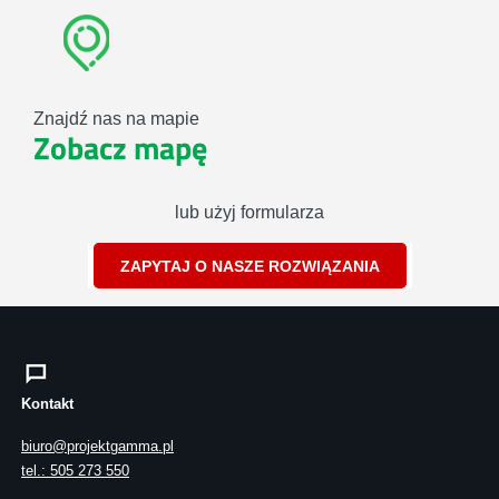
Znajdź nas na mapie
Zobacz mapę
lub użyj formularza
ZAPYTAJ O NASZE ROZWIĄZANIA
Kontakt
biuro@projektgamma.pl
tel.: 505 273 550