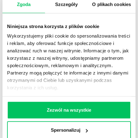
STREFY WIEDZY
Zgoda
Szczegóły
O plikach cookies
Niniejsza strona korzysta z plików cookie
Wykorzystujemy pliki cookie do spersonalizowania treści
i reklam, aby oferować funkcje społecznościowe i
WikiGamma
,
Delegowanie
,
HR
analizować ruch w naszej witrynie. Informacje o tym, jak
korzystasz z naszej witryny, udostępniamy partnerom
Autorskie raporty, wartościowy know-how, pigułki
społecznościowym, reklamowym i analitycznym.
wiedzy.
Partnerzy mogą połączyć te informacje z innymi danymi
otrzymanymi od Ciebie lub uzyskanymi podczas
korzystania z ich usług.
Gamma Q&A
Zezwól na wszystkie
Odpowiedzi na często pojawiające się pytania z
obszaru HR.
Spersonalizuj