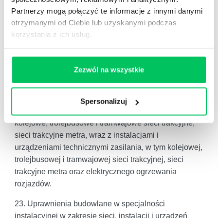
przyłączami i instalowaniem tych urządzeń dla
Partnerzy mogą połączyć te informacje z innymi danymi
obiektów budowlanych o kubaturze do 1000 m3.
otrzymanymi od Ciebie lub uzyskanymi podczas
korzystania z ich usług.
22. Uprawnienia budowlane w specjalności
instalacyjnej w zakresie sieci, instalacji i urządzeń
elektrycznych i elektroenergetycznych bez ograniczeń
Zezwól na wszystkie
uprawniają do projektowania obiektu budowlanego lub
kierowania robotami budowlanymi związanymi z
obiektem budowlanym, takim jak: sieci, instalacje i
Spersonalizuj
urządzenia elektryczne i elektroenergetyczne, w tym
kolejowe, trolejbusowe i tramwajowe sieci trakcyjne,
sieci trakcyjne metra, wraz z instalacjami i
urządzeniami technicznymi zasilania, w tym kolejowej,
trolejbusowej i tramwajowej sieci trakcyjnej, sieci
trakcyjne metra oraz elektrycznego ogrzewania
rozjazdów.
23. Uprawnienia budowlane w specjalności
instalacyjnej w zakresie sieci, instalacji i urządzeń