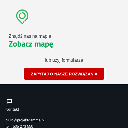
Znajdź nas na mapie
Zobacz mapę
lub użyj formularza
ZAPYTAJ O NASZE ROZWIĄZANIA
Kontakt
biuro@projektgamma.pl
tel.: 505 273 550