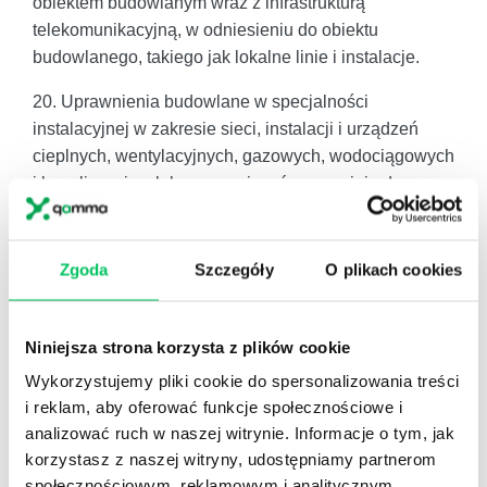
obiektem budowlanym wraz z infrastrukturą
telekomunikacyjną, w odniesieniu do obiektu
budowlanego, takiego jak lokalne linie i instalacje.
20. Uprawnienia budowlane w specjalności
instalacyjnej w zakresie sieci, instalacji i urządzeń
cieplnych, wentylacyjnych, gazowych, wodociągowych
i kanalizacyjnych bez ograniczeń uprawniają do
projektowania obiektu budowlanego lub kierowania
robotami budowlanymi związanymi z obiektem
budowlanym, takim jak: sieci i instalacje cieplne,
Zgoda
Szczegóły
O plikach cookies
wentylacyjne, gazowe, wodociągowe i kanalizacyjne.
21. Uprawnienia budowlane w specjalności
Niniejsza strona korzysta z plików cookie
instalacyjnej w zakresie sieci, instalacji i urządzeń
Wykorzystujemy pliki cookie do spersonalizowania treści
cieplnych, wentylacyjnych, gazowych, wodociągowych
i reklam, aby oferować funkcje społecznościowe i
i kanalizacyjnych w ograniczonym zakresie
analizować ruch w naszej witrynie. Informacje o tym, jak
uprawniają do projektowania lub kierowania robotami
korzystasz z naszej witryny, udostępniamy partnerom
budowlanymi przy wykonywaniu instalacji wraz z
społecznościowym, reklamowym i analitycznym.