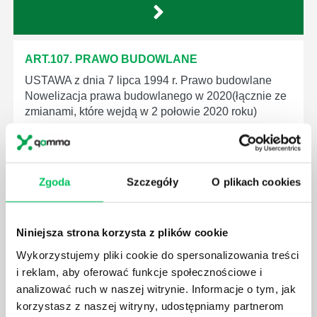
ART.107. PRAWO BUDOWLANE
USTAWA z dnia 7 lipca 1994 r. Prawo budowlane
Nowelizacja prawa budowlanego w 2020(łącznie ze
zmianami, które wejdą w 2 połowie 2020 roku)
Zgoda
Szczegóły
O plikach cookies
ART.105. PRAWO BUDOWLANE
USTAWA z dnia 7 lipca 1994 r. Prawo budowlane
Niniejsza strona korzysta z plików cookie
Nowelizacja prawa budowlanego w 2020(łącznie ze
Wykorzystujemy pliki cookie do spersonalizowania treści
zmianami, które wejdą w 2 połowie 2020 roku)
i reklam, aby oferować funkcje społecznościowe i
analizować ruch w naszej witrynie. Informacje o tym, jak
korzystasz z naszej witryny, udostępniamy partnerom