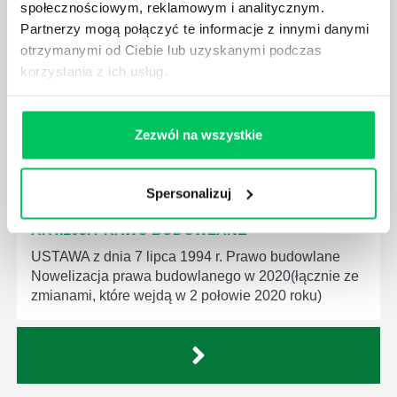
społecznościowym, reklamowym i analitycznym.
Partnerzy mogą połączyć te informacje z innymi danymi
ART.104. PRAWO BUDOWLANE
otrzymanymi od Ciebie lub uzyskanymi podczas
korzystania z ich usług.
USTAWA z dnia 7 lipca 1994 r. Prawo budowlane
Nowelizacja prawa budowlanego w 2020(łącznie ze
zmianami, które wejdą w 2 połowie 2020 roku)
Zezwól na wszystkie
Spersonalizuj
ART.103. PRAWO BUDOWLANE
USTAWA z dnia 7 lipca 1994 r. Prawo budowlane
Nowelizacja prawa budowlanego w 2020(łącznie ze
zmianami, które wejdą w 2 połowie 2020 roku)