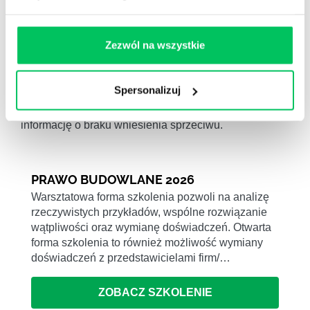
zgłoszenia, zawierającą imię i nazwisko albo nazwę
inwestora oraz adres i opis projektowanego obiektu;
Zezwól na wszystkie
2) wniesienia sprzeciwu – informację o dacie jego
wniesienia;
Spersonalizuj
3) upływu terminu, o którym mowa w art. 30 ust. 5 –
informację o braku wniesienia sprzeciwu.
PRAWO BUDOWLANE 2026
Warsztatowa forma szkolenia pozwoli na analizę
rzeczywistych przykładów, wspólne rozwiązanie
wątpliwości oraz wymianę doświadczeń. Otwarta
forma szkolenia to również możliwość wymiany
doświadczeń z przedstawicielami firm/…
ZOBACZ SZKOLENIE