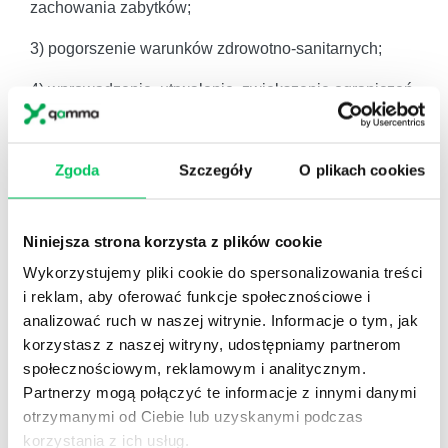
zachowania zabytków;
3) pogorszenie warunków zdrowotno-sanitarnych;
4) wprowadzenie, utrwalenie, zwiększenie ograniczeń
lub uciążliwości dla terenów sąsiednich.
Art. 30a. W przypadku zgłoszenia budowy, o której
Zgoda
Szczegóły
O plikach cookies
mowa w art. 29 ust. 1 pkt 1–3, przebudowy, o której
mowa w art. 29 ust. 3 pkt 1 lit. a, oraz instalowania, o
którym mowa w art. 29 ust. 3 pkt 3 lit. d, z wyłączeniem
Niniejsza strona korzysta z plików cookie
obiektów budowlanych usytuowanych na terenach
Wykorzystujemy pliki cookie do spersonalizowania treści
zamkniętych, ustalonych decyzją Ministra Obrony
i reklam, aby oferować funkcje społecznościowe i
Narodowej, organ administracji architektoniczno–
analizować ruch w naszej witrynie. Informacje o tym, jak
budowlanej zamieszcza, na okres nie krótszy niż 30
korzystasz z naszej witryny, udostępniamy partnerom
dni i nie dłuższy niż 60 dni, w Biuletynie Informacji
społecznościowym, reklamowym i analitycznym.
Publicznej na stronie podmiotowej obsługującego go
Partnerzy mogą połączyć te informacje z innymi danymi
urzędu w terminie 3 dni od dnia:
otrzymanymi od Ciebie lub uzyskanymi podczas
korzystania z ich usług.
1) doręczenia zgłoszenia – informację o dokonaniu