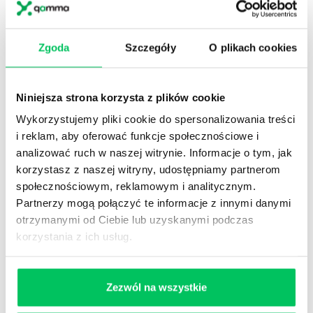
urzędu informację o wszczęciu postępowania w
sprawie pozwolenia na budowę dotyczącego realizacji
inwestycji celu publicznego z zakresu łączności
Zgoda
Szczegóły
O plikach cookies
publicznej oraz informuje o tym postępowaniu w
sposób zwyczajowo przyjęty na obszarze właściwości
tego organu. Do informacji stosuje się odpowiednio
Niniejsza strona korzysta z plików cookie
przepis art. 30a pkt 1.
Wykorzystujemy pliki cookie do spersonalizowania treści
i reklam, aby oferować funkcje społecznościowe i
Art. 34b. Mapy do celów projektowych
analizować ruch w naszej witrynie. Informacje o tym, jak
wykorzystywane w procesie budowlanym powinny być
korzystasz z naszej witryny, udostępniamy partnerom
opatrzone klauzulą urzędową określoną w przepisach
społecznościowym, reklamowym i analitycznym.
prawa geodezyjnego i kartograficznego stanowiącą
Partnerzy mogą połączyć te informacje z innymi danymi
potwierdzenie przyjęcia materiałów lub zbiorów
otrzymanymi od Ciebie lub uzyskanymi podczas
danych, w oparciu o które mapy te zostały
korzystania z ich usług.
sporządzone, do państwowego zasobu geodezyjnego
i kartograficznego albo oświadczeniem wykonawcy
prac geodezyjnych o uzyskaniu pozytywnego wyniku
Zezwól na wszystkie
weryfikacji.