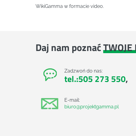
WikiGamma w formacie video.
Daj nam poznać
TWOJE 
Zadzwoń do nas:
tel.:505 273 550
,
E-mail:
biuro@projektgamma.pl