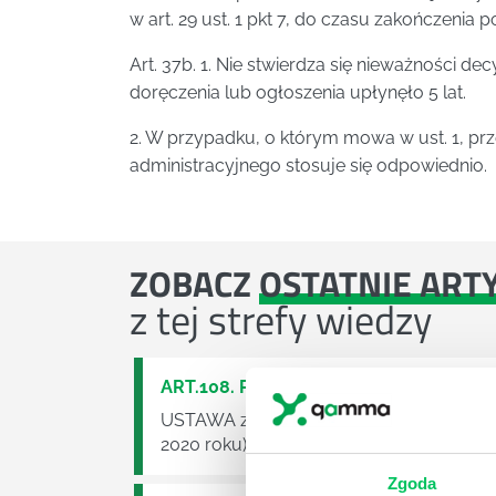
w art. 29 ust. 1 pkt 7, do czasu zakończeni
Art. 37b. 1. Nie stwierdza się nieważności dec
doręczenia lub ogłoszenia upłynęło 5 lat.
2. W przypadku, o którym mowa w ust. 1, prz
administracyjnego stosuje się odpowiednio.
ZOBACZ
OSTATNIE ART
z tej strefy wiedzy
ART.108. PRAWO BUDOWLANE
USTAWA z dnia 7 lipca 1994 r. Prawo bu
2020 roku)
Zgoda