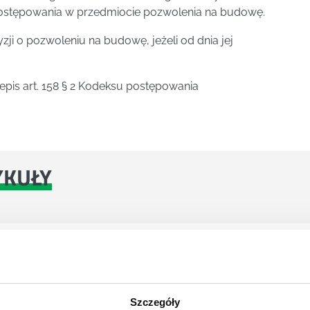
a postępowania w przedmiocie pozwolenia na budowę.
yzji o pozwoleniu na budowę, jeżeli od dnia jej
epis art. 158 § 2 Kodeksu postępowania
YKUŁY
dowlane Nowelizacja prawa budowlanego w 2020(łącznie ze 
Szczegóły