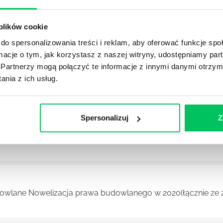
dowlane Nowelizacja prawa budowlanego w 2020(łącznie ze 
 plików cookie
do spersonalizowania treści i reklam, aby oferować funkcje sp
ormacje o tym, jak korzystasz z naszej witryny, udostępniamy p
Partnerzy mogą połączyć te informacje z innymi danymi otrzym
nia z ich usług.
dowlane Nowelizacja prawa budowlanego w 2020(łącznie ze 
Spersonalizuj
Z
dowlane Nowelizacja prawa budowlanego w 2020(łącznie ze 
dowlane Nowelizacja prawa budowlanego w 2020(łącznie ze 