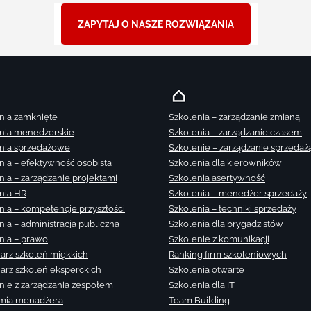
ZAPYTAJ O NASZE ROZWIĄZANIA
nia zamknięte
Szkolenia – zarządzanie zmianą
nia menedżerskie
Szkolenia – zarządzanie czasem
nia sprzedażowe
Szkolenie – zarządzanie sprzedaż
nia – efektywność osobista
Szkolenia dla kierowników
nia – zarządzanie projektami
Szkolenia asertywność
nia HR
Szkolenia – menedżer sprzedaży
nia – kompetencje przyszłości
Szkolenia – techniki sprzedaży
nia – administracja publiczna
Szkolenia dla brygadzistów
nia – prawo
Szkolenie z komunikacji
arz szkoleń miękkich
Ranking firm szkoleniowych
arz szkoleń eksperckich
Szkolenia otwarte
nie z zarządzania zespołem
Szkolenia dla IT
mia menadżera
Team Building