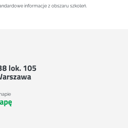
andardowe informacje z obszaru szkoleń.
 38 lok. 105
Warszawa
mapie
apę