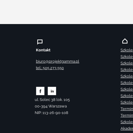
Kontakt
Szkole
Szkole
biuro@projektgamma.pl
Szkole
tel.: 505 273 550
Szkole
Szkole
Szkole
Szkole
Szkole
ul. Solec 38 lok. 105
Szkole
00-394 Warszawa
Termin
NIP: 113-26-90-108
Termin
Szkole
Akade