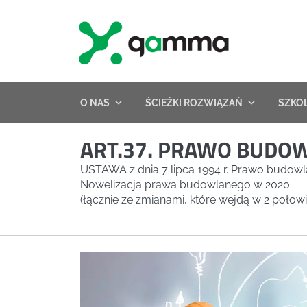
Skip
to
content
O NAS
ŚCIEŻKI ROZWIĄZAŃ
SZKO
ART.37. PRAWO BUDO
USTAWA z dnia 7 lipca 1994 r. Prawo budow
Nowelizacja prawa budowlanego w 2020
(łącznie ze zmianami, które wejdą w 2 połow