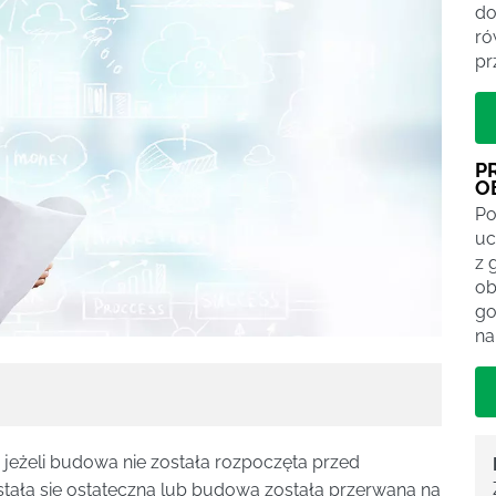
do
ró
pr
P
O
Po
uc
z 
ob
go
na
jeżeli budowa nie została rozpoczęta przed
stała się ostateczna lub budowa została przerwana na