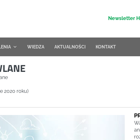
Newsletter 
LENIA
WIEDZA
AKTUALNOŚCI
KONTAKT
WLANE
lane
ie 2020 roku)
P
Wa
an
ro