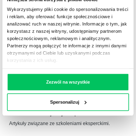
Autorskie raporty, wartościowy know-how, pigułki
Wykorzystujemy pliki cookie do spersonalizowania treści
wiedzy.
i reklam, aby oferować funkcje społecznościowe i
analizować ruch w naszej witrynie. Informacje o tym, jak
korzystasz z naszej witryny, udostępniamy partnerom
społecznościowym, reklamowym i analitycznym.
Partnerzy mogą połączyć te informacje z innymi danymi
otrzymanymi od Ciebie lub uzyskanymi podczas
Gamma Q&A
korzystania z ich usług.
Odpowiedzi na często pojawiające się pytania z
obszaru HR.
Zezwól na wszystkie
Spersonalizuj
Artykuły eksperckie
Artykuły związane ze szkoleniami eksperckimi.