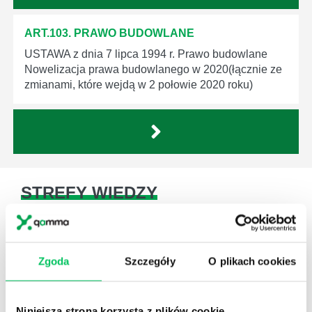
ART.103. PRAWO BUDOWLANE
USTAWA z dnia 7 lipca 1994 r. Prawo budowlane
Nowelizacja prawa budowlanego w 2020(łącznie ze
zmianami, które wejdą w 2 połowie 2020 roku)
STREFY WIEDZY
Zgoda
Szczegóły
O plikach cookies
WikiGamma
,
Delegowanie
,
HR
Niniejsza strona korzysta z plików cookie