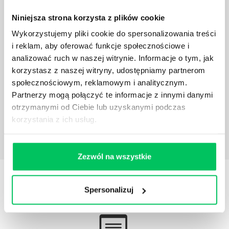
Niniejsza strona korzysta z plików cookie
Wykorzystujemy pliki cookie do spersonalizowania treści
i reklam, aby oferować funkcje społecznościowe i
analizować ruch w naszej witrynie. Informacje o tym, jak
ART.103. PRAWO BUDOWLANE
korzystasz z naszej witryny, udostępniamy partnerom
USTAWA z dnia 7 lipca 1994 r. Prawo budowlane
społecznościowym, reklamowym i analitycznym.
Nowelizacja prawa budowlanego w 2020(łącznie ze
Partnerzy mogą połączyć te informacje z innymi danymi
zmianami, które wejdą w 2 połowie 2020 roku)
otrzymanymi od Ciebie lub uzyskanymi podczas
korzystania z ich usług.
Zezwól na wszystkie
STREFY WIEDZY
Spersonalizuj