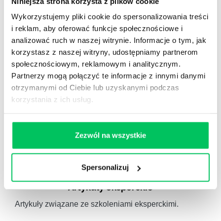
Niniejsza strona korzysta z plików cookie
Wykorzystujemy pliki cookie do spersonalizowania treści
Autorskie raporty, wartościowy know-how, pigułki
wiedzy.
i reklam, aby oferować funkcje społecznościowe i
analizować ruch w naszej witrynie. Informacje o tym, jak
korzystasz z naszej witryny, udostępniamy partnerom
społecznościowym, reklamowym i analitycznym.
Partnerzy mogą połączyć te informacje z innymi danymi
otrzymanymi od Ciebie lub uzyskanymi podczas
Gamma Q&A
korzystania z ich usług.
Odpowiedzi na często pojawiające się pytania z
obszaru HR.
Zezwól na wszystkie
Spersonalizuj
Artykuły eksperckie
Artykuły związane ze szkoleniami eksperckimi.