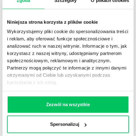
Zgoda
Szczegóły
O plikach cookies
forma szkolenia to również możliwość wymiany
doświadczeń z przedstawicielami firm/…
Niniejsza strona korzysta z plików cookie
ZOBACZ SZKOLENIE
Wykorzystujemy pliki cookie do spersonalizowania treści
i reklam, aby oferować funkcje społecznościowe i
PRAWNE ASPEKTY GOSPODAROWANIA I
OBROTU NIERUCHOMOŚCIAMI
analizować ruch w naszej witrynie. Informacje o tym, jak
korzystasz z naszej witryny, udostępniamy partnerom
Podczas szkolenia zaprezentujemy uczestnikom
całokształt przepisów związanych z
społecznościowym, reklamowym i analitycznym.
gospodarowaniem nieruchomościami, ich obrotem
Partnerzy mogą połączyć te informacje z innymi danymi
i regulacje wynikające z ustawy o gospodarce
otrzymanymi od Ciebie lub uzyskanymi podczas
nieruchomościami. Zapraszamy na szkolenie
korzystania z ich usług.
zarządzanie nieruchomościami.
ZOBACZ SZKOLENIE
Zezwól na wszystkie
NEWSLETTER HR
Spersonalizuj
Zapisz się na nasz
narzędziowy newsletter
dla praktyków HR
. Rozwijaj się z partnerem,