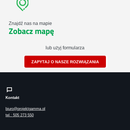
Znajdź nas na mapie
Zobacz mapę
lub użyj formularza
ZAPYTAJ O NASZE ROZWIĄZANIA
Kontakt
biuro@projektgamma.pl
tel.: 505 273 550