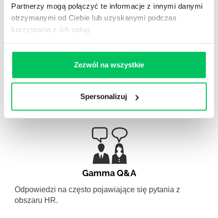
STREFY WIEDZY
Partnerzy mogą połączyć te informacje z innymi danymi
otrzymanymi od Ciebie lub uzyskanymi podczas
korzystania z ich usług.
Zezwól na wszystkie
WikiGamma
,
Delegowanie
,
HR
Spersonalizuj
Autorskie raporty, wartościowy know-how, pigułki
wiedzy.
Gamma Q&A
Odpowiedzi na często pojawiające się pytania z
obszaru HR.