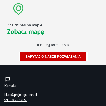
Znajdź nas na mapie
Zobacz mapę
lub użyj formularza
ZAPYTAJ O NASZE ROZWIĄZANIA
Kontakt
biuro@projektgamma.pl
tel.: 505 273 550