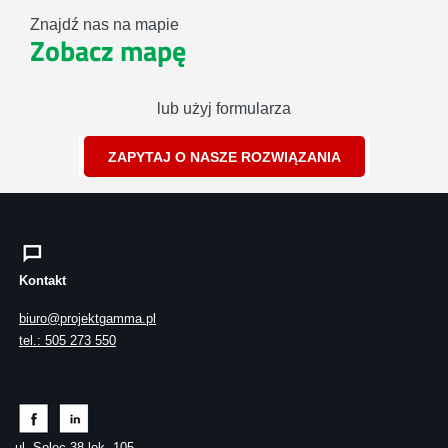
Znajdź nas na mapie
Zobacz mapę
lub użyj formularza
ZAPYTAJ O NASZE ROZWIĄZANIA
Kontakt
biuro@projektgamma.pl
tel.: 505 273 550
ul. Solec 38 lok. 105