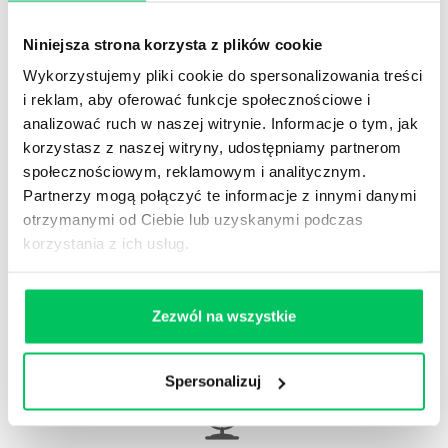
Niniejsza strona korzysta z plików cookie
Wykorzystujemy pliki cookie do spersonalizowania treści
WikiGamma
,
Delegowanie
,
HR
i reklam, aby oferować funkcje społecznościowe i
Autorskie raporty, wartościowy know-how, pigułki
analizować ruch w naszej witrynie. Informacje o tym, jak
wiedzy.
korzystasz z naszej witryny, udostępniamy partnerom
społecznościowym, reklamowym i analitycznym.
Partnerzy mogą połączyć te informacje z innymi danymi
otrzymanymi od Ciebie lub uzyskanymi podczas
korzystania z ich usług.
Gamma Q&A
Odpowiedzi na często pojawiające się pytania z
Zezwól na wszystkie
obszaru HR.
Spersonalizuj