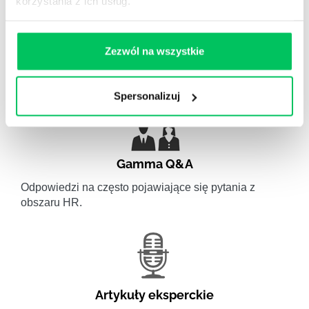
korzystania z ich usług.
WikiGamma
,
Delegowanie
,
HR
Zezwól na wszystkie
Autorskie raporty, wartościowy know-how, pigułki
wiedzy.
Spersonalizuj
Gamma Q&A
Odpowiedzi na często pojawiające się pytania z
obszaru HR.
Artykuły eksperckie