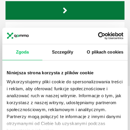
ART.103. PRAWO BUDOWLANE
USTAWA z dnia 7 lipca 1994 r. Prawo budowlane
Nowelizacja prawa budowlanego w 2020(łącznie ze
zmianami, które wejdą w 2 połowie 2020 roku)
Zgoda
Szczegóły
O plikach cookies
Niniejsza strona korzysta z plików cookie
Wykorzystujemy pliki cookie do spersonalizowania treści
i reklam, aby oferować funkcje społecznościowe i
STREFY WIEDZY
analizować ruch w naszej witrynie. Informacje o tym, jak
korzystasz z naszej witryny, udostępniamy partnerom
społecznościowym, reklamowym i analitycznym.
Partnerzy mogą połączyć te informacje z innymi danymi
otrzymanymi od Ciebie lub uzyskanymi podczas