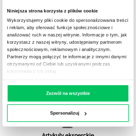
Niniejsza strona korzysta z plików cookie
WikiGamma
,
Delegowanie
,
HR
Wykorzystujemy pliki cookie do spersonalizowania treści
i reklam, aby oferować funkcje społecznościowe i
Autorskie raporty, wartościowy know-how, pigułki
analizować ruch w naszej witrynie. Informacje o tym, jak
wiedzy.
korzystasz z naszej witryny, udostępniamy partnerom
społecznościowym, reklamowym i analitycznym.
Partnerzy mogą połączyć te informacje z innymi danymi
otrzymanymi od Ciebie lub uzyskanymi podczas
korzystania z ich usług.
Gamma Q&A
Odpowiedzi na często pojawiające się pytania z
Zezwól na wszystkie
obszaru HR.
Spersonalizuj
Artykuły eksperckie