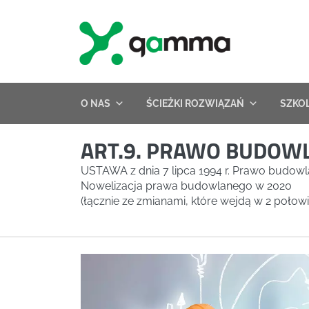
Skip
to
content
O NAS
ŚCIEŻKI ROZWIĄZAŃ
SZKO
ART.9. PRAWO BUDOW
USTAWA z dnia 7 lipca 1994 r. Prawo budow
Nowelizacja prawa budowlanego w 2020
(łącznie ze zmianami, które wejdą w 2 połow