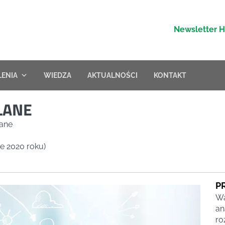
Newsletter 
LENIA
WIEDZA
AKTUALNOŚCI
KONTAKT
LANE
lane
ie 2020 roku)
P
Wa
an
ro