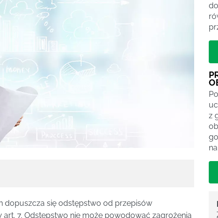
do
ró
pr
P
O
Po
uc
z 
ob
go
na
h dopuszcza się odstępstwo od przepisów
 art. 7. Odstępstwo nie może powodować zagrożenia