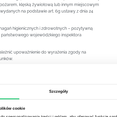
ed pożarem, klęską żywiołową lub innym miejscowym
wydanych na podstawie art. 6g ustawy z dnia 24
agań higienicznych i zdrowotnych – pozytywną
ń państwowego wojewódzkiego inspektora
zależnić upoważnienie do wyrażenia zgody na
unków.
e dopuszcza się w postępowaniach, o których mowa w
zebudowy lub zmiany sposobu użytkowania
Szczegóły
 przypadku dostosowywania tych obiektów do
ególności przy usuwaniu stanu zagrożenia życia
 wymagań ochrony przeciwpożarowej stosuje się na
 plików cookie
 o którym mowa w art. 6a ust. 2 ustawy z dnia 24
do spersonalizowania treści i reklam, aby oferować funkcje sp