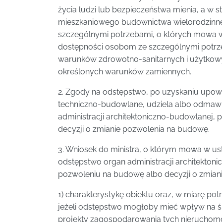
życia ludzi lub bezpieczeństwa mienia, a w 
mieszkaniowego budownictwa wielorodzinneg
szczególnymi potrzebami, o których mowa w u
dostępności osobom ze szczególnymi potr
warunków zdrowotno-sanitarnych i użytkowyc
określonych warunków zamiennych.
2. Zgody na odstępstwo, po uzyskaniu upoważ
techniczno-budowlane, udziela albo odmawia
administracji architektoniczno-budowlanej,
decyzji o zmianie pozwolenia na budowę.
3. Wniosek do ministra, o którym mowa w ust
odstępstwo organ administracji architekton
pozwoleniu na budowę albo decyzji o zmian
1) charakterystykę obiektu oraz, w miarę pot
jeżeli odstępstwo mogłoby mieć wpływ na ś
projekty zagospodarowania tych nieruchomośc