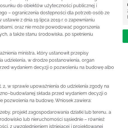
stosunku do obiektów użyteczności publicznej i
o – ograniczenia dostępności dla potrzeb osób ze
stawie z dnia 19 lipca 2019 r. o zapewnianiu
zebami, oraz nie może powodować pogorszenia
h, a także stanu środowiska, po spełnieniu
nienia ministra, który ustanowił przepisy
 udzielenia, w drodze postanowienia, organ
 przed wydaniem decyzji o pozwoleniu na budowę albo
. 2, w sprawie upoważnienia do udzielenia zgody na
iczno–budowlanej składa przed wydaniem decyzji o
ie pozwolenia na budowę. Wniosek zawiera:
rzeby, projekt zagospodarowania działki lub terenu, a
rodowisko lub nieruchomości sąsiednie – również
i, z uwzględnieniem istniejącej i projektowanej