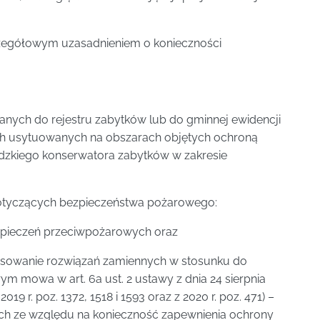
czegółowym uzasadnieniem o konieczności
nych do rejestru zabytków lub do gminnej ewidencji
h usytuowanych na obszarach objętych ochroną
dzkiego konserwatora zabytków w zakresie
otyczących bezpieczeństwa pożarowego:
zpieczeń przeciwpożarowych oraz
osowanie rozwiązań zamiennych w stosunku do
 mowa w art. 6a ust. 2 ustawy z dnia 24 sierpnia
019 r. poz. 1372, 1518 i 1593 oraz z 2020 r. poz. 471) –
ch ze względu na konieczność zapewnienia ochrony