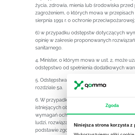
życia, zdrowia, mienia lub środowiska prz
zagrożeniem, o których mowa w przepisach 
sierpnia 1991 r. o ochronie przeciwpożarowej;
6) w przypadku odstępstw dotyczących wym
opinię w zakresie proponowanych rozwiąza
sanitarnego.
4. Minister, o którym mowa w ust. 2, może u
odstępstwo od spełnienia dodatkowych war
5. Odstępstwa, o którym mowa w ust. 1, ni
rozdziale 5a.
6. W przypadku nadbudowy, rozbudowy, pr
Zgoda
istniejących obiektów budowlanych oraz w
wymagań ochrony przeciwpożarowej, w szcz
ludzi, rozwiązania zamienne w stosunku do
Niniejsza strona korzysta z
podstawie zgody udzielonej w postanowieniu,
Wykorzystujemy pliki cookie 