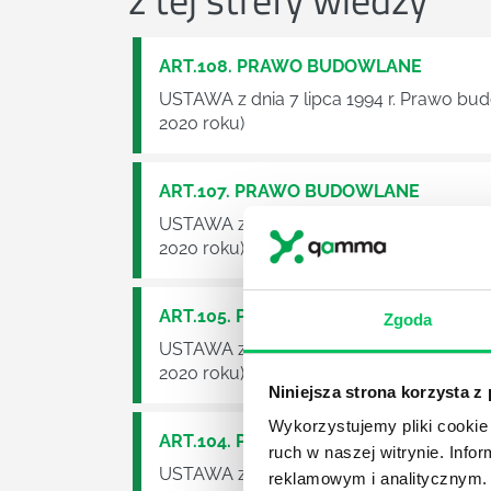
ART.108. PRAWO BUDOWLANE
USTAWA z dnia 7 lipca 1994 r. Prawo bu
2020 roku)
ART.107. PRAWO BUDOWLANE
USTAWA z dnia 7 lipca 1994 r. Prawo bu
2020 roku)
ART.105. PRAWO BUDOWLANE
Zgoda
USTAWA z dnia 7 lipca 1994 r. Prawo bu
2020 roku)
Niniejsza strona korzysta z
Wykorzystujemy pliki cookie 
ART.104. PRAWO BUDOWLANE
ruch w naszej witrynie. Inf
USTAWA z dnia 7 lipca 1994 r. Prawo bu
reklamowym i analitycznym. 