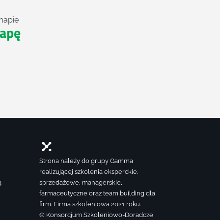
mapie
apę
Strona należy do grupy Gamma
realizującej szkolenia eksperckie,
ą
sprzedażowe, managerskie,
farmaceutyczne oraz team building dla
firm. Firma szkoleniowa 2021 roku.
© Konsorcjum Szkoleniowo-Doradcze