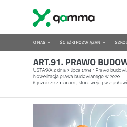
Skip
to
content
O NAS
ŚCIEŻKI ROZWIĄZAŃ
SZKO
ART.91. PRAWO BUDO
USTAWA z dnia 7 lipca 1994 r. Prawo budow
Nowelizacja prawa budowlanego w 2020
(łącznie ze zmianami, które wejdą w 2 połow