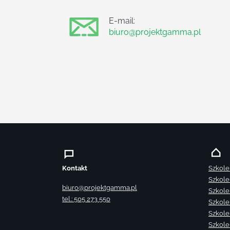
E-mail:
biuro@projektgamma.pl
Kontakt
Szkole
Szkole
biuro@projektgamma.pl
Szkole
tel.: 505 273 550
Szkole
Szkole
Szkole