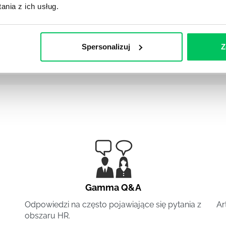
nia z ich usług.
Spersonalizuj
Z
dowlane Nowelizacja prawa budowlanego w 2020(łącznie ze 
Gamma Q&A
Odpowiedzi na często pojawiające się pytania z
Ar
obszaru HR.