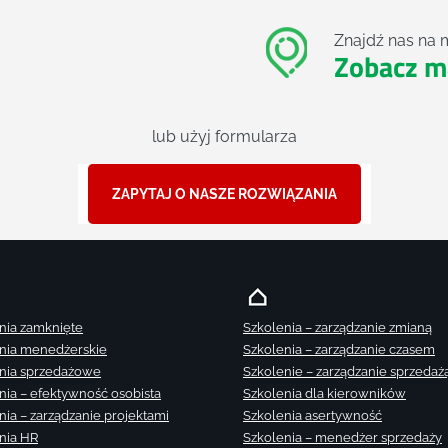
Znajdź nas na 
Zobacz m
lub użyj formularza
ZAPYTAJ O NASZE ROZWIĄZANIA
nia zamknięte
Szkolenia – zarządzanie zmianą
nia menedżerskie
Szkolenia – zarządzanie czasem
nia sprzedażowe
Szkolenie – zarządzanie sprzedaż
nia – efektywność osobista
Szkolenia dla kierowników
nia – zarządzanie projektami
Szkolenia asertywność
nia HR
Szkolenia – menedżer sprzedaży