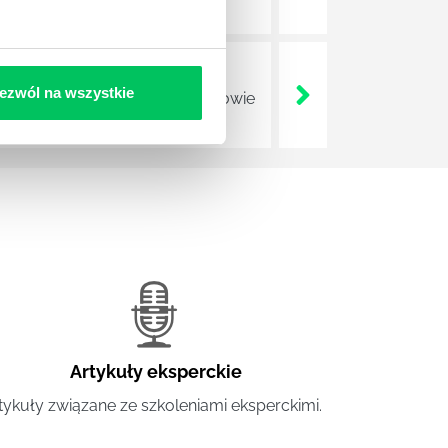
ezwól na wszystkie
zmianami, które wejdą w 2 połowie
Artykuły eksperckie
tykuły związane ze szkoleniami eksperckimi.