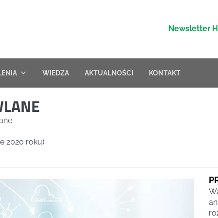
Newsletter 
LENIA
WIEDZA
AKTUALNOŚCI
KONTAKT
WLANE
lane
ie 2020 roku)
P
Wa
an
ro