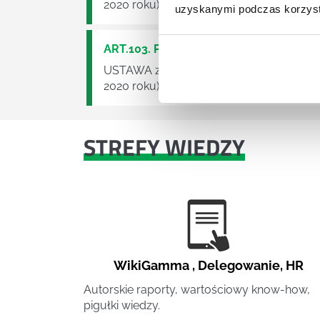
2020 roku)
uzyskanymi podczas korzysta
ART.103. PRAWO BUDOWLANE
USTAWA z dnia 7 lipca 1994 r. Prawo bu
2020 roku)
STREFY WIEDZY
WikiGamma
,
Delegowanie
,
HR
Autorskie raporty, wartościowy know-how,
pigułki wiedzy.