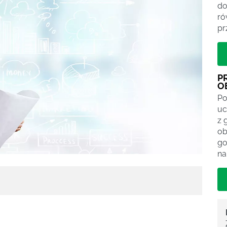
do
ró
pr
P
O
Po
uc
z 
ob
go
na