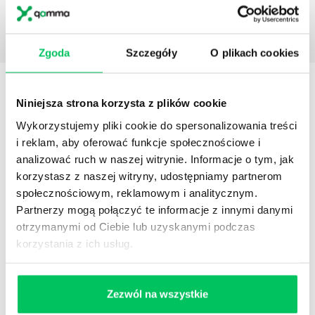
Zgoda
Szczegóły
O plikach cookies
STREFY WIEDZY
Niniejsza strona korzysta z plików cookie
Wykorzystujemy pliki cookie do spersonalizowania treści
i reklam, aby oferować funkcje społecznościowe i
analizować ruch w naszej witrynie. Informacje o tym, jak
korzystasz z naszej witryny, udostępniamy partnerom
społecznościowym, reklamowym i analitycznym.
WikiGamma
,
Delegowanie
,
HR
Partnerzy mogą połączyć te informacje z innymi danymi
otrzymanymi od Ciebie lub uzyskanymi podczas
Autorskie raporty, wartościowy know-how, pigułki
wiedzy.
korzystania z ich usług.
Zezwól na wszystkie