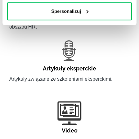
Gamma Q&A
Spersonalizuj
Odpowiedzi na często pojawiające się pytania z
obszaru HR.
Artykuły eksperckie
Artykuły związane ze szkoleniami eksperckimi.
Video