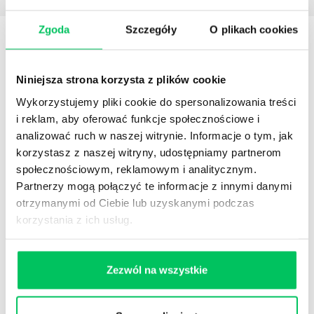
Zgoda
Szczegóły
O plikach cookies
STREFY WIEDZY
Niniejsza strona korzysta z plików cookie
Wykorzystujemy pliki cookie do spersonalizowania treści
i reklam, aby oferować funkcje społecznościowe i
analizować ruch w naszej witrynie. Informacje o tym, jak
korzystasz z naszej witryny, udostępniamy partnerom
WikiGamma
,
Delegowanie
,
HR
społecznościowym, reklamowym i analitycznym.
Autorskie raporty, wartościowy know-how, pigułki
Partnerzy mogą połączyć te informacje z innymi danymi
wiedzy.
otrzymanymi od Ciebie lub uzyskanymi podczas
korzystania z ich usług.
Zezwól na wszystkie
Gamma Q&A
Odpowiedzi na często pojawiające się pytania z