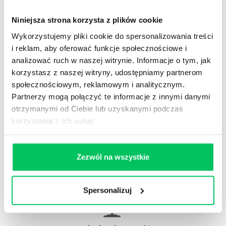
Niniejsza strona korzysta z plików cookie
Wykorzystujemy pliki cookie do spersonalizowania treści
WikiGamma
,
Delegowanie
,
HR
i reklam, aby oferować funkcje społecznościowe i
Autorskie raporty, wartościowy know-how, pigułki
analizować ruch w naszej witrynie. Informacje o tym, jak
wiedzy.
korzystasz z naszej witryny, udostępniamy partnerom
społecznościowym, reklamowym i analitycznym.
Partnerzy mogą połączyć te informacje z innymi danymi
otrzymanymi od Ciebie lub uzyskanymi podczas
korzystania z ich usług.
Gamma Q&A
Odpowiedzi na często pojawiające się pytania z
Zezwól na wszystkie
obszaru HR.
Spersonalizuj