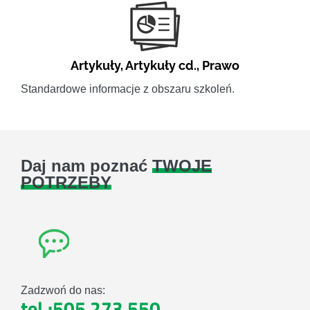
Artykuły
,
Artykuły cd.
,
Prawo
Standardowe informacje z obszaru szkoleń.
Daj nam poznać
TWOJE
POTRZEBY
Zadzwoń do nas:
tel.:505 273 550
,