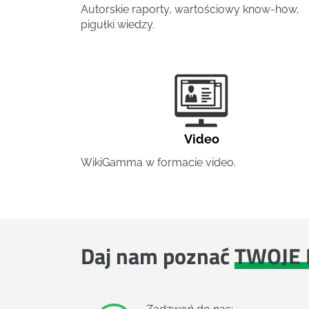
Autorskie raporty, wartościowy know-how,
pigułki wiedzy.
Video
WikiGamma w formacie video.
Daj nam poznać
TWOJE 