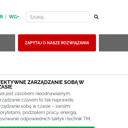
HR
|
WG+
ZAPYTAJ O NASZE ROZWIĄZANIA
FEKTYWNE ZARZĄDZANIE SOBĄ W
ZASIE
as jest zasobem nieodnawialnym.
rządzanie czasem to tak naprawdę
rządzanie sobą w czasie – swoimi
iorytetami, podziałem pracy, energią.
osowanie odpowiednich taktyk i technik TM…