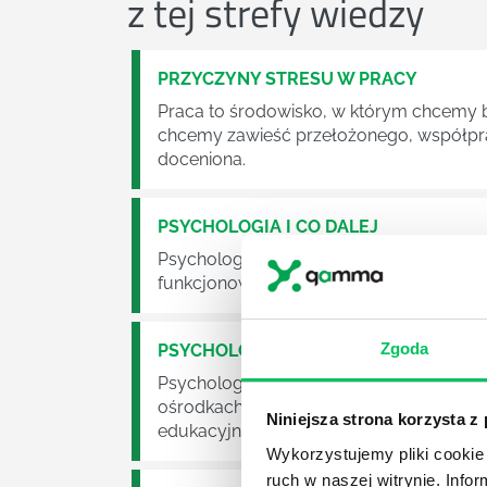
z tej strefy wiedzy
PRZYCZYNY STRESU W PRACY
Praca to środowisko, w którym chcemy by
chcemy zawieść przełożonego, współpra
doceniona.
PSYCHOLOGIA I CO DALEJ
Psychologia to jeden z bardziej klasyc
funkcjonowania ludzkiej psychiki, proce
Zgoda
PSYCHOLOGIA W ZARZĄDZANIU PRAC
Psychologia to kierunek wbrew pozorom 
ośrodkach służby zdrowie czy we własny
Niniejsza strona korzysta z
edukacyjnych, na warsztatach, w korpo
Wykorzystujemy pliki cookie 
ruch w naszej witrynie. Inf