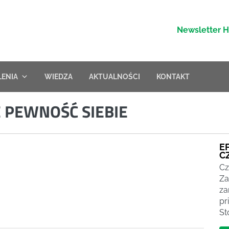
Newsletter 
LENIA
WIEDZA
AKTUALNOŚCI
KONTAKT
E PEWNOŚĆ SIEBIE
E
C
Cz
Za
za
pr
St