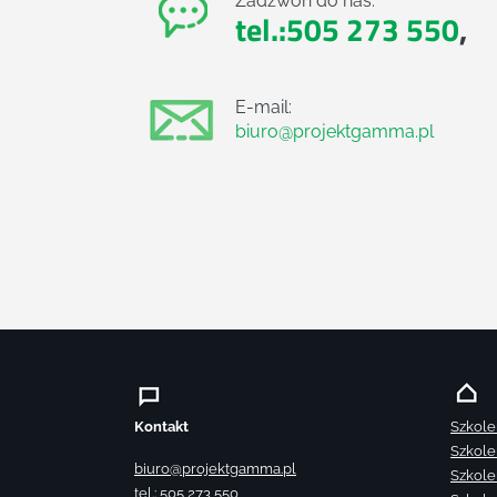
Zadzwoń do nas:
tel.:505 273 550
,
E-mail:
biuro@projektgamma.pl
Kontakt
Szkole
Szkole
biuro@projektgamma.pl
Szkole
tel.: 505 273 550