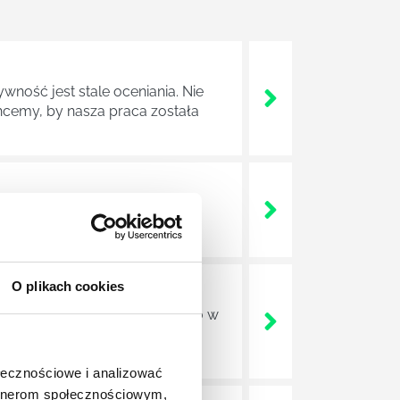
wność jest stale oceniania. Nie
cemy, by nasza praca została
ludzkiego umysły, mechanizmów
O plikach cookies
ajdują zatrudnienie nie tylko w
o rodzaju ośrodkach
h czy nawet w sektorze HR.
ołecznościowe i analizować
artnerom społecznościowym,