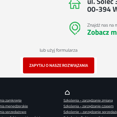
ul. Solec
00-394 
Znajdź nas na 
Zobacz m
lub użyj formularza
ZAPYTAJ O NASZE ROZWIĄZANIA
nia zamknięte
Szkolenia – zarządzanie zmianą
nia menedżerskie
Szkolenia – zarządzanie czasem
nia sprzedażowe
Szkolenie – zarządzanie sprzedaż