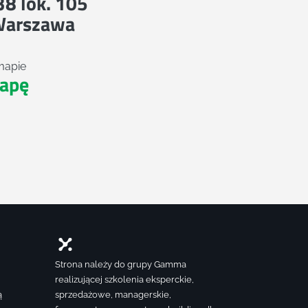
 38 lok. 105
Warszawa
mapie
apę
Strona należy do grupy Gamma
realizującej szkolenia eksperckie,
ą
sprzedażowe, managerskie,