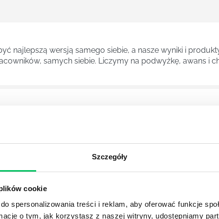
ć najlepszą wersją samego siebie, a nasze wyniki i produkty
cowników, samych siebie. Liczymy na podwyżkę, awans i ch
znych kierunków studiów. Pozwala zdobyć wiedzę na temat 
sów decyzyjnych.
Szczegóły
A
z ogromnymi perspektywami na przyszłość. Psychologowie zn
ch gabinetach psychologicznych, ale również we wszelkieg
 plików cookie
racjach przy pomocy opracowywania strategii marketingowyc
do spersonalizowania treści i reklam, aby oferować funkcje sp
ormacje o tym, jak korzystasz z naszej witryny, udostępniamy p