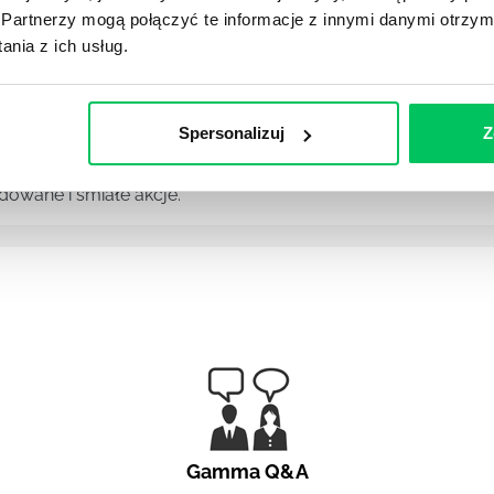
Partnerzy mogą połączyć te informacje z innymi danymi otrzym
 wśród zespołu potrafi być nie lada wyzwaniem, zalicza si
nia z ich usług.
Spersonalizuj
Z
NIKIEM
ie do serca i emocji rozmówcy, dzięki czemu pobudzamy w 
owane i śmiałe akcje.
Gamma Q&A