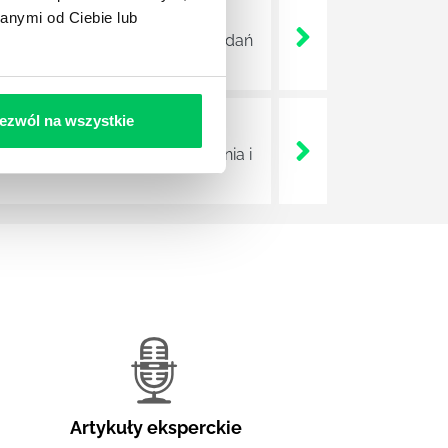
anymi od Ciebie lub
ę jednak do najważniejszych zadań
ezwól na wszystkie
nim głęboką potrzebę działania i
Artykuły eksperckie