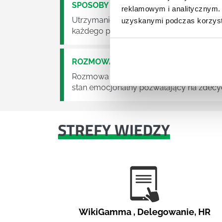
SPOSOBY NA MOTYWACJĘ
reklamowym i analitycznym. 
Utrzymanie wysokiego poziomu motywacji
uzyskanymi podczas korzysta
każdego przełożonego i menedżera.
ROZMOWA MOTYWACYJNA Z PRACOW
Rozmowa motywacyjna ma na celu dotarc
stan emocjonalny pozwalający na zdecyd
STREFY WIEDZY
WikiGamma
,
Delegowanie
,
HR