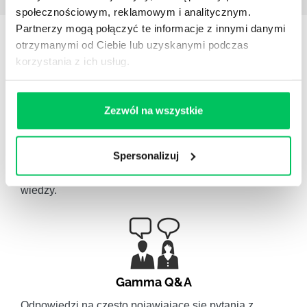
społecznościowym, reklamowym i analitycznym.
Partnerzy mogą połączyć te informacje z innymi danymi
STREFY WIEDZY
otrzymanymi od Ciebie lub uzyskanymi podczas
korzystania z ich usług.
Zezwól na wszystkie
WikiGamma
,
Delegowanie
,
HR
Spersonalizuj
Autorskie raporty, wartościowy know-how, pigułki
wiedzy.
Gamma Q&A
Odpowiedzi na często pojawiające się pytania z