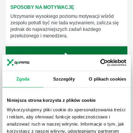
SPOSOBY NA MOTYWACJĘ
Utrzymanie wysokiego poziomu motywacji wśród
zespołu potrafi być nie lada wyzwaniem, zalicza się
jednak do najważniejszych zadań każdego
przełożonego i menedżera.
ROZMOWA MOTYWACYJNA Z PRACOWNIKIEM
Zgoda
Szczegóły
O plikach cookies
Rozmowa motywacyjna ma na celu dotarcie do serca
i emocji rozmówcy, dzięki czemu pobudzamy w nim
głęboką potrzebę działania i stan emocjonalny
Niniejsza strona korzysta z plików cookie
pozwalający na zdecydowane i śmiałe akcje.
Wykorzystujemy pliki cookie do spersonalizowania treści
i reklam, aby oferować funkcje społecznościowe i
analizować ruch w naszej witrynie. Informacje o tym, jak
korzystasz z naszej witryny, udostępniamy partnerom